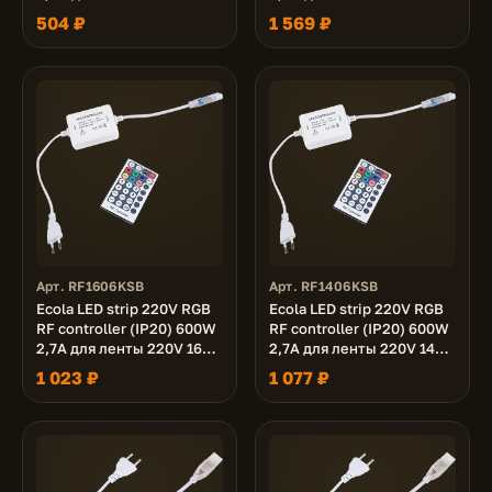
IP68 с инфракрасным
IP68 с кольцевым
504 ₽
1 569 ₽
пультом
сенсорным черным
радиопультом
Арт. RF1606KSB
Арт. RF1406KSB
Ecola LED strip 220V RGB
Ecola LED strip 220V RGB
RF controller (IP20) 600W
RF controller (IP20) 600W
2,7A для ленты 220V 16x8
2,7A для ленты 220V 14x7
IP68 с радиопультом
IP68 с радиопультом
1 023 ₽
1 077 ₽