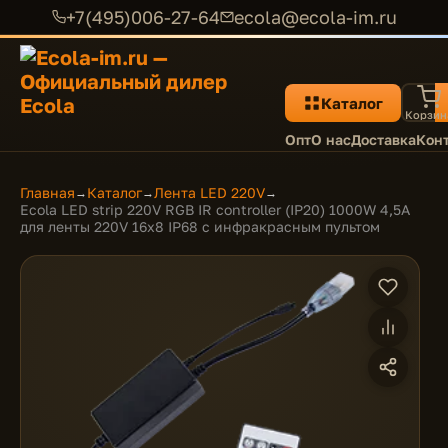
+7(495)006-27-64
ecola@ecola-im.ru
Каталог
Корзин
Опт
О нас
Доставка
Кон
Главная
Каталог
Лента LED 220V
→
→
→
Ecola LED strip 220V RGB IR controller (IP20) 1000W 4,5A
для ленты 220V 16x8 IP68 с инфракрасным пультом