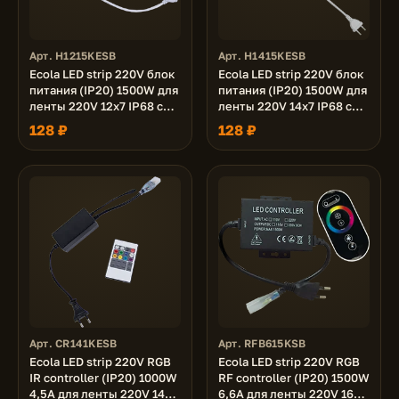
Арт. H1215KESB
Арт. H1415KESB
Ecola LED strip 220V блок
Ecola LED strip 220V блок
питания (IP20) 1500W для
питания (IP20) 1500W для
ленты 220V 12x7 IP68 с
ленты 220V 14x7 IP68 с
кабелем, муфтой,
кабелем, муфтой,
128 ₽
128 ₽
разъемом и вилкой
разъемом и вилкой
Арт. CR141KESB
Арт. RFB615KSB
Ecola LED strip 220V RGB
Ecola LED strip 220V RGB
IR controller (IP20) 1000W
RF controller (IP20) 1500W
4,5A для ленты 220V 14x7
6,6A для ленты 220V 16x8