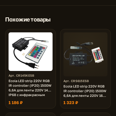
Похожие товары
Арт. CR145KESB
Ecola LED strip 220V RGB
Арт. CRS615ESB
IR controller (IP20) 1500W
Ecola LED strip 220V RGB
6,6A для ленты 220V 14x7
IR controller (IP20) 1500W
IP68 с инфракрасным
6,6A для ленты 220V 16x8
пультом
IP68 с инфракрасным
1 186 ₽
1 323 ₽
пультом