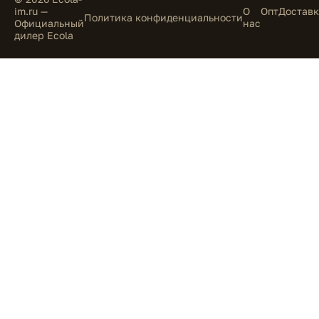
im.ru —
О
Опт
Доставк
Политика конфиденциальности
Официальный
нас
дилер Ecola