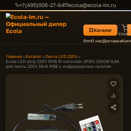
+7(495)006-27-64
ecola@ecola-im.ru
Каталог
Корзин
Опт
О нас
Доставка
Кон
Главная
Каталог
Лента LED 220V
→
→
→
Ecola LED strip 220V RGB IR controller (IP20) 1500W 6,6A
для ленты 220V 16x8 IP68 с инфракрасным пультом