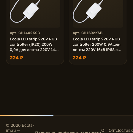
Арт. CH1402KSB
Арт. CH1602KSB
Ecola LED strip 220V RGB
Ecola LED strip 220V RGB
controller (IP20) 200W
controller 200W 0,9A для
0,9A для ленты 220V 14x7
ленты 220V 16x8 IP68 с
IP68 с кнопкой
кнопкой переключения
224 ₽
224 ₽
переключения режимов
режимов
© 2026 Ecola-
im.ru —
О
Опт
Доставк
Политика конфиденциальности