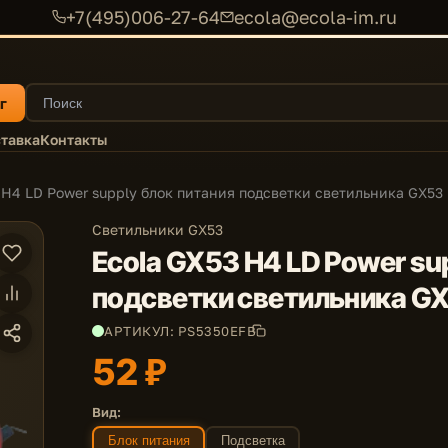
+7(495)006-27-64
ecola@ecola-im.ru
г
тавка
Контакты
 H4 LD Power supply блок питания подсветки светильника GX53 
Светильники GX53
Ecola GX53 H4 LD Power su
подсветки светильника GX
АРТИКУЛ: PS5350EFB
52 ₽
Вид:
Блок питания
Подсветка