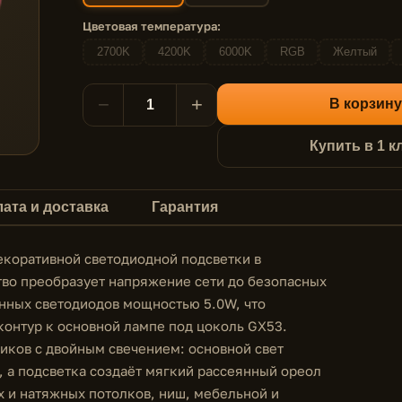
Цветовая температура:
2700K
4200K
6000K
RGB
Желтый
−
+
В корзину
Купить в 1 к
ата и доставка
Гарантия
екоративной светодиодной подсветки в
тво преобразует напряжение сети до безопасных
енных светодиодов мощностью 5.0W, что
контур к основной лампе под цоколь GX53.
иков с двойным свечением: основной свет
 а подсветка создаёт мягкий рассеянный ореол
х и натяжных потолков, ниш, мебельной и