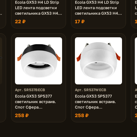
Ecola GX53 H4 LD Strip
Ecola GX53 H4 LD Strip
E
LED лента подсветки
LED лента подсветки
светильника GX53 H4
светильника GX53 H4
LDxxxx 5.0W, RGB
LDxxxx 5.0W, Желтая
L
22 ₽
17 ₽
Yellow
Арт. SR537BECB
Арт. SR537WECB
Ecola GX53 SP5377
Ecola GX53 SP5377
светильник встраив.
светильник встраив.
Спот Сфера
Спот Сфера
углубленный Черный с
углубленный Белый с
258 ₽
258 ₽
матовым сводом 90х73
матовым сводом 90х73
(к+)
(к+)
п