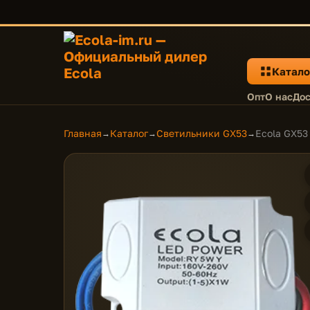
Катало
Опт
О нас
Дос
Главная
Каталог
Светильники GX53
Ecola GX53
→
→
→