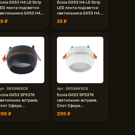
cola GX53 H4 LD Strip
Ecola GX53 H4 LD Strip
LED лента подсветки
LED лента подсветки
светильника GX53 H4
светильника GX53 H4
Dxxxx 5.0W, Зеленая
LDxxxx 5.0W, Красная
19 ₽
19 ₽
Green
Red
Арт. SR536BECB
Арт. SR536WECB
Ecola GX53 SP5376
Ecola GX53 SP5376
светильник встраив.
светильник встраив.
Спот Сфера
Спот Сфера
углубленный Черный
углубленный Белый
299 ₽
299 ₽
матовый с золотыми
матовый с золотыми
олосками 90х73 (к+)
полосками 90х73 (к+)