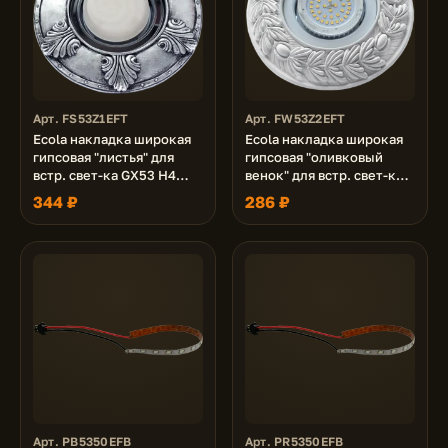
Арт. FS53Z1EFT
Арт. FW53Z2EFT
Ecola накладка широкая
Ecola накладка широкая
гипсовая "листья" для
гипсовая "оливковый
встр. свет-ка GX53 H4
венок" для встр. свет-ка
черненое серебро 19х195
GX53 H4 белая 23х195
344 ₽
286 ₽
Арт. PB5350EFB
Арт. PR5350EFB