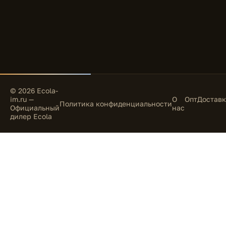
© 2026 Ecola-
im.ru —
О
Опт
Доставк
Политика конфиденциальности
Официальный
нас
дилер Ecola