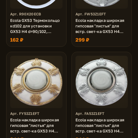
Арт. R90X20ECB
Арт. FW53Z1EFT
Ecola GX53 Термокольцо
Ecola накладка широкая
кd102 для установки
гипсовая "листья" для
GX53 H4 d=90/102,
встр. свет-ка GX53 H4
упаковка 20 шт
белая 19х195
162 ₽
299 ₽
Арт. FY53Z1EFT
Арт. FA53Z1EFT
Ecola накладка широкая
Ecola накладка широкая
гипсовая "листья" для
гипсовая "листья" для
встр. свет-ка GX53 H4
встр. свет-ка GX53 H4
золото на белом 19х195
серебро на белом 19х195