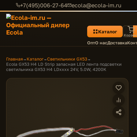
+7(495)006-27-64
ecola@ecola-im.ru
Каталог
Корзин
Опт
О нас
Доставка
Кон
Главная
Каталог
Светильники GX53
→
→
→
Ecola GX53 H4 LD Strip запасная LED лента подсветки
светильника GX53 H4 LDxxxx 24V, 5.0W, 4200K