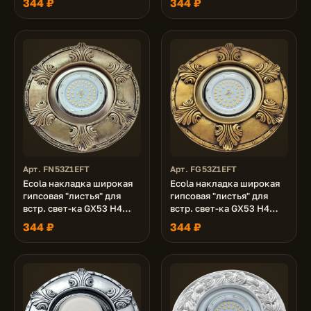
344 ₽
344 ₽
Арт. FN53Z1EFT
Арт. FG53Z1EFT
Ecola накладка широкая
Ecola накладка широкая
гипсовая "листья" для
гипсовая "листья" для
встр. свет-ка GX53 H4
встр. свет-ка GX53 H4
черненая бронза 19х195
черненое золото 19х195
344 ₽
344 ₽