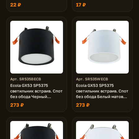
LDxxxx 5.0W, RGB
LDxxxx 5.0W, Желтая
22 ₽
17 ₽
Yellow
Арт. SR535BECB
Арт. SR535WECB
Ecola GX53 SP5375
Ecola GX53 SP5375
светильник встраив. Спот
светильник встраив. Спот
без обода Черный
без обода Белый матовый
матовый 82х81 (к+)
82х81 (к+)
273 ₽
273 ₽