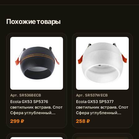
Похожие товары
Арт. SR536BECB
Арт. SR537WECB
Ecola GX53 SP5376
Ecola GX53 SP5377
светильник встраив. Спот
светильник встраив. Спот
Сфера углубленный
Сфера углубленный
Черный матовый с
Белый с матовым сводом
299 ₽
258 ₽
золотыми полосками
90х73 (к+)
90х73 (к+)