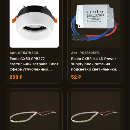
Арт. SR537BECB
Арт. PS5350EFB
Ecola GX53 SP5377
Ecola GX53 H4 LD Power
светильник встраив. Спот
supply блок питания
Сфера углубленный
подсветки светильника
Черный с матовым
GX53 H4 LDxxxx 24V, 5.0W
258 ₽
52 ₽
сводом 90х73 (к+)