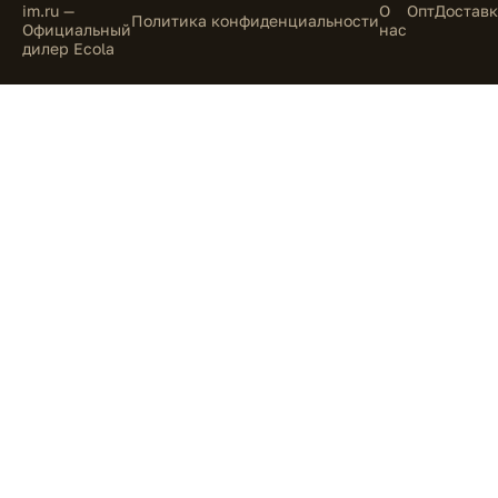
im.ru —
О
Опт
Доставк
Политика конфиденциальности
Официальный
нас
дилер Ecola