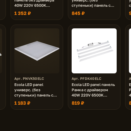
40W 220V 6500K
ступеньки) панель с
с
Матовая 595x595x9
драйвером внутри 36W
1 352 ₽
845 ₽
220V 6500K Призма
1195x180x19
Арт. PNVK50ELC
Арт. PFDK40ELC
Ecola LED panel
Ecola LED panel панель
E
универс. (без
Рамка с драйвером
ступеньки) панель с
40W 220V 6500K
W
драйвером внутри 50W
Матовая 595x595x16
1 183 ₽
819 ₽
220V 4200K Призма
595x595x19