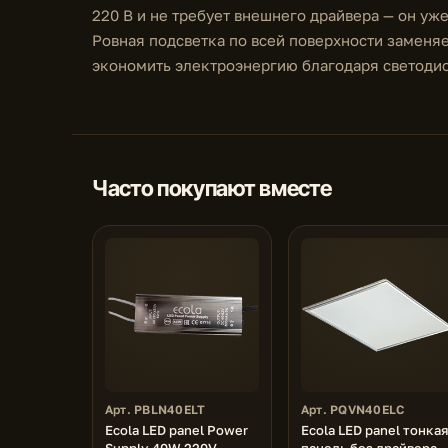
220 В и не требует внешнего драйвера — он уж
Ровная подсветка по всей поверхности заменя
экономить электроэнергию благодаря светоди
Часто покупают вместе
Арт. PBLN40ELT
Арт. PQVN40ELC
Ecola LED panel Power
Ecola LED panel тонкая
Supply 40W 220V
панель без драйвера