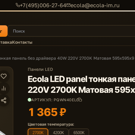
+7(495)006-27-64
ecola@ecola-im.ru
г
тавка
Контакты
тонкая панель без драйвера 40W 220V 2700K Матовая 595x595x9
Панели LED
Ecola LED panel тонкая па
220V 2700K Матовая 595
АРТИКУЛ: PQWN40ELC
1 365 ₽
Цветовая температура:
2700K
4200K
6500K