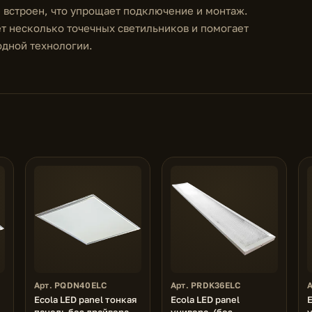
е встроен, что упрощает подключение и монтаж.
ет несколько точечных светильников и помогает
одной технологии.
Арт. PQDN40ELC
Арт. PRDK36ELC
Ecola LED panel тонкая
Ecola LED panel
E
панель без драйвера
универс. (без
у