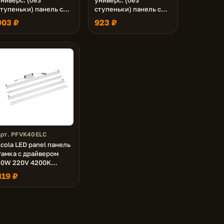
тупеньки) панель с
ступеньки) панель с
драйвером внутри 36W
драйвером внутри 36W
903 ₽
923 ₽
220V 4200K Матовая
220V 4200K Призма
595x595x19
595x595x19
Арт. PFVK40ELC
cola LED panel панель
Рамка с драйвером
40W 220V 4200K
Матовая 595x595x16
819 ₽