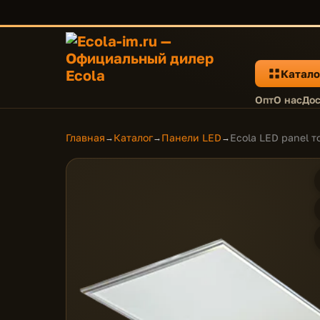
Катало
Опт
О нас
Дос
Главная
Каталог
Панели LED
Ecola LED panel 
→
→
→