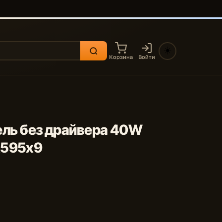
☀️
Корзина
Войти
нель без драйвера 40W
x595x9