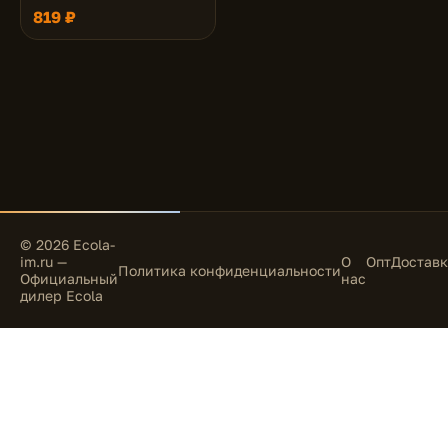
595x595x16
819 ₽
© 2026 Ecola-
im.ru —
О
Опт
Доставк
Политика конфиденциальности
Официальный
нас
дилер Ecola