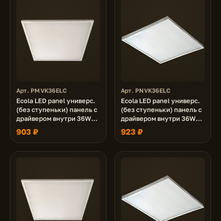
Арт. PMVK36ELC
Арт. PNVK36ELC
Ecola LED panel универс.
Ecola LED panel универс.
(без ступеньки) панель с
(без ступеньки) панель с
драйвером внутри 36W
драйвером внутри 36W
220V 4200K Матовая
220V 4200K Призма
903 ₽
923 ₽
595x595x19
595x595x19