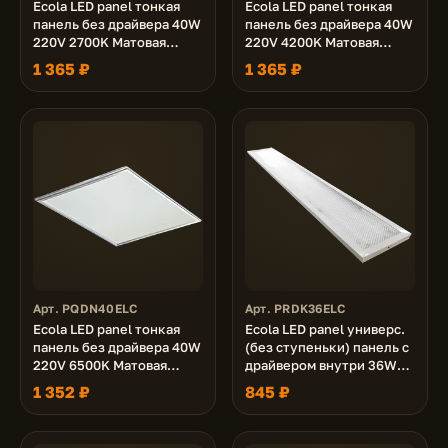
Ecola LED panel тонкая
Ecola LED panel тонкая
панель без драйвера 40W
панель без драйвера 40W
220V 2700K Матовая
220V 4200K Матовая
595x595x9
595x595x9
1 365 ₽
1 365 ₽
Арт. PQDN40ELC
Арт. PRDK36ELC
Ecola LED panel тонкая
Ecola LED panel универс.
панель без драйвера 40W
(без ступеньки) панель с
220V 6500K Матовая
драйвером внутри 36W
595x595x9
220V 6500K Призма
1 352 ₽
845 ₽
1195x180x19