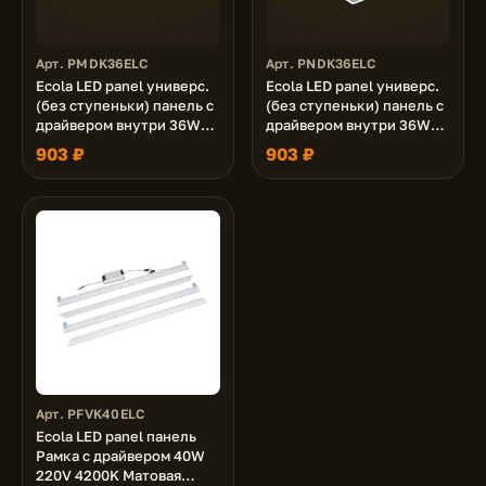
Арт. PMDK36ELC
Арт. PNDK36ELC
Ecola LED panel универс.
Ecola LED panel универс.
(без ступеньки) панель с
(без ступеньки) панель с
драйвером внутри 36W
драйвером внутри 36W
220V 6500K Матовая
220V 6500K Призма
903 ₽
903 ₽
595x595x19
595x595x19
Арт. PFVK40ELC
Ecola LED panel панель
Рамка с драйвером 40W
220V 4200K Матовая