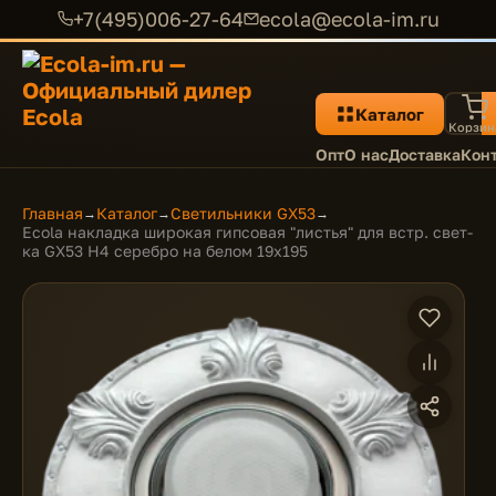
+7(495)006-27-64
ecola@ecola-im.ru
Каталог
Корзин
Опт
О нас
Доставка
Кон
Главная
Каталог
Светильники GX53
→
→
→
Ecola накладка широкая гипсовая "листья" для встр. свет-
ка GX53 H4 серебро на белом 19х195