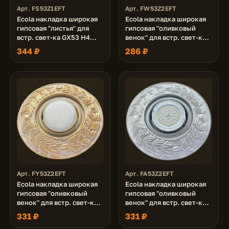
Арт. FS53Z1EFT
Арт. FW53Z2EFT
Ecola накладка широкая
Ecola накладка широкая
гипсовая "листья" для
гипсовая "оливковый
встр. свет-ка GX53 H4
венок" для встр. свет-ка
черненое серебро 19х195
GX53 H4 белая 23х195
344 ₽
286 ₽
Арт. FY53Z2EFT
Арт. FA53Z2EFT
Ecola накладка широкая
Ecola накладка широкая
гипсовая "оливковый
гипсовая "оливковый
венок" для встр. свет-ка
венок" для встр. свет-ка
GX53 H4 золото на белом
GX53 H4 серебро на
331 ₽
331 ₽
23х195
белом 23х195