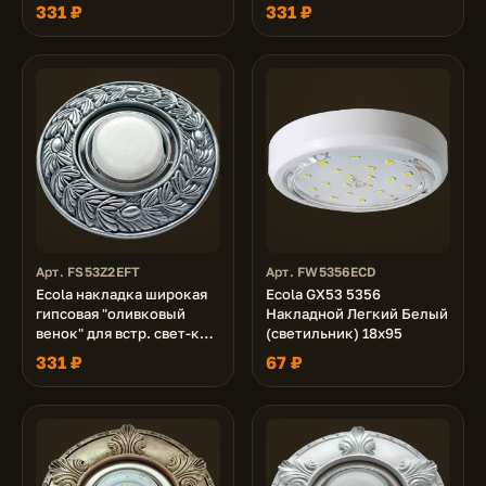
GX53 H4 черненая бронза
GX53 H4 черненое золото
331 ₽
331 ₽
23х195
23х195
Арт. FS53Z2EFT
Арт. FW5356ECD
Ecola накладка широкая
Ecola GX53 5356
гипсовая "оливковый
Накладной Легкий Белый
венок" для встр. свет-ка
(светильник) 18x95
GX53 H4 черненое
331 ₽
67 ₽
серебро 23х195