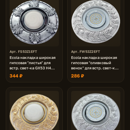
Арт. FS53Z1EFT
Арт. FW53Z2EFT
Ecola накладка широкая
Ecola накладка широкая
гипсовая "листья" для
гипсовая "оливковый
встр. свет-ка GX53 H4
венок" для встр. свет-ка
черненое серебро 19х195
GX53 H4 белая 23х195
344 ₽
286 ₽