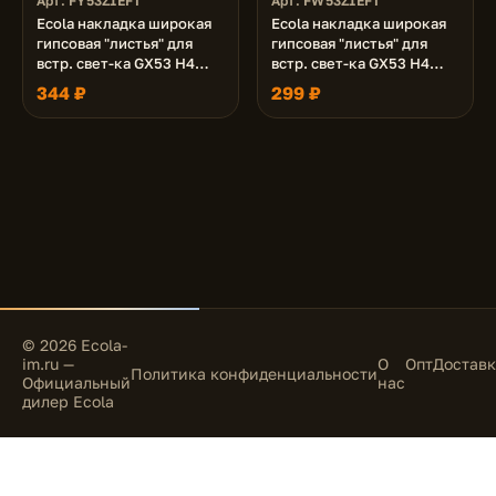
Арт. FY53Z1EFT
Арт. FW53Z1EFT
Ecola накладка широкая
Ecola накладка широкая
гипсовая "листья" для
гипсовая "листья" для
встр. свет-ка GX53 H4
встр. свет-ка GX53 H4
золото на белом 19х195
белая 19х195
344 ₽
299 ₽
© 2026 Ecola-
im.ru —
О
Опт
Доставк
Политика конфиденциальности
Официальный
нас
дилер Ecola