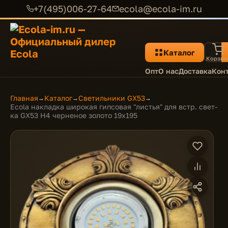
+7(495)006-27-64
ecola@ecola-im.ru
Каталог
Корзин
Опт
О нас
Доставка
Кон
Главная
Каталог
Светильники GX53
→
→
→
Ecola накладка широкая гипсовая "листья" для встр. свет-
ка GX53 H4 черненое золото 19х195