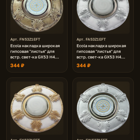
Арт. FN53Z1EFT
Арт. FA53Z1EFT
Ecola накладка широкая
Ecola накладка широкая
гипсовая "листья" для
гипсовая "листья" для
встр. свет-ка GX53 H4
встр. свет-ка GX53 H4
черненая бронза 19х195
серебро на белом 19х195
344 ₽
344 ₽