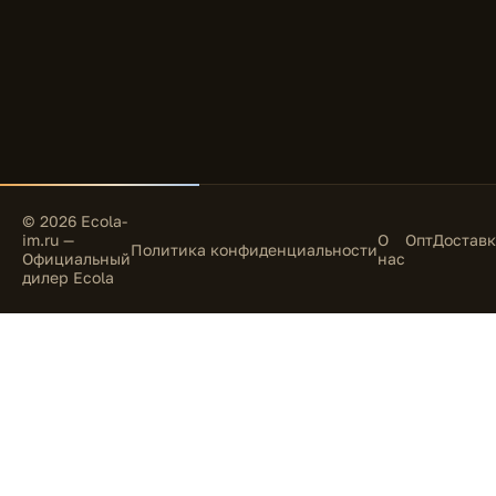
© 2026 Ecola-
im.ru —
О
Опт
Доставк
Политика конфиденциальности
Официальный
нас
дилер Ecola