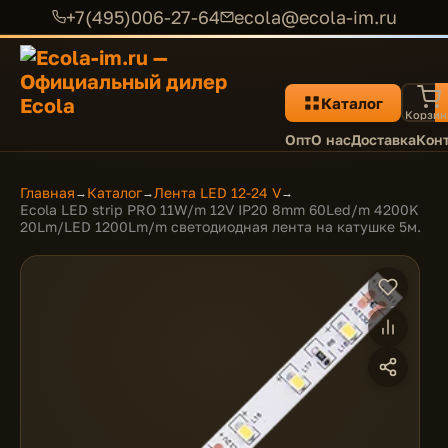
+7(495)006-27-64
ecola@ecola-im.ru
Каталог
Корзин
Опт
О нас
Доставка
Кон
Главная
Каталог
Лента LED 12-24 V
→
→
→
Ecola LED strip PRO 11W/m 12V IP20 8mm 60Led/m 4200K
20Lm/LED 1200Lm/m светодиодная лента на катушке 5м.