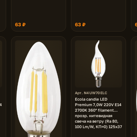
63 ₽
63 ₽
Арт. N4UW70ELC
Ecola candle LED
4
Premium 7,0W 220V E14
2700K 360° filament
прозр. нитевидная
свеча на ветру (Ra 80,
100 Lm/W, КП=0) 125х37