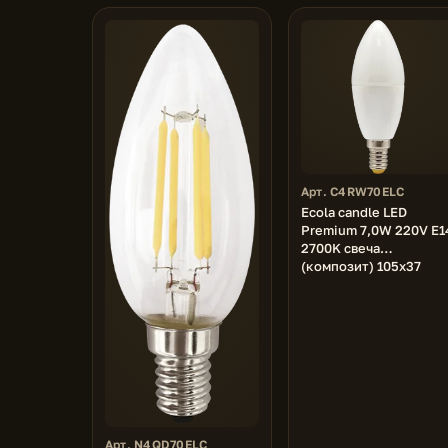
Арт. C4RW70ELC
Ecola candle LED
Premium 7,0W 220V E1
2700K свеча
(композит) 105x37
Арт. N4QD70ELC