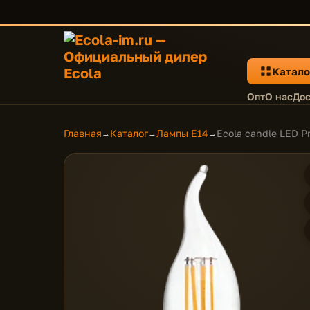
Катало
Опт
О нас
Дос
Главная
Каталог
Лампы E14
Ecola candle LED P
→
→
→