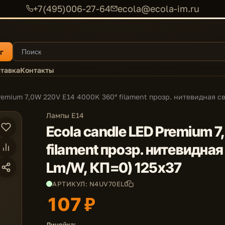
+7(495)006-27-64
ecola@ecola-im.ru
г
тавка
Контакты
remium 7,0W 220V E14 4000K 360° filament прозр. нитевидная св
Лампы E14
Ecola candle LED Premium 
filament прозр. нитевидная 
Lm/W, КП=0) 125х37
АРТИКУЛ: N4UV70ELC
107 ₽
Линейка: