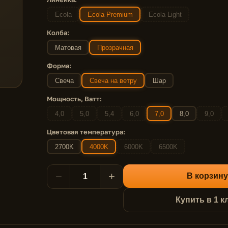
Ecola
Ecola Premium
Ecola Light
Колба:
Матовая
Прозрачная
Форма:
Свеча
Свеча на ветру
Шар
Мощность, Ватт:
4,0
5,0
5,4
6,0
7,0
8,0
9,0
Цветовая температура:
2700K
4000K
6000K
6500K
−
+
В корзину
Купить в 1 к