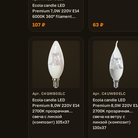
Ecola candle LED
Premium 7,0W 220V E14
6000K 360° filament
прозр. нитевидная
107 ₽
63 ₽
свеча (Ra 80, 100 Lm/W,
КП=0) 96х37
Арт. C4QW80ELC
Арт. C4UW80ELC
Ecola candle LED
Ecola candle LED
Premium 8,0W 220V E14
Premium 8,0W 220V E1
2700K прозрачная
2700K прозрачная
свеча с линзой
свеча на ветру с
(композит) 105x37
линзой (композит)
130x37