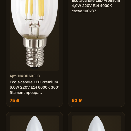
Ecola candle LED Premium
4,0W 220V E14 4000K
свеча 100x37
Арт. N4QD60ELC
Ecola candle LED Premium
6,0W 220V E14 6000K 360°
filament прозр.
нитевидная свеча (Ra 80,
75 ₽
63 ₽
100 Lm/W, КП=0) 96х37