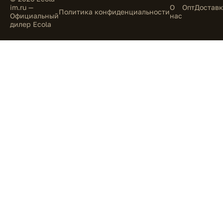
im.ru —
О
Опт
Доставк
Политика конфиденциальности
Официальный
нас
дилер Ecola