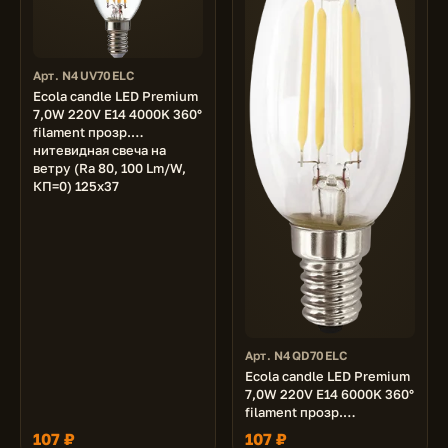
Арт. N4UV70ELC
Ecola candle LED Premium
7,0W 220V E14 4000K 360°
filament прозр.
нитевидная свеча на
ветру (Ra 80, 100 Lm/W,
КП=0) 125х37
Арт. N4QD70ELC
Ecola candle LED Premium
7,0W 220V E14 6000K 360°
filament прозр.
нитевидная свеча (Ra 80,
107 ₽
107 ₽
100 Lm/W, КП=0) 96х37