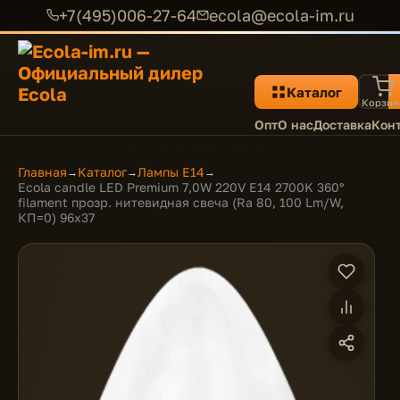
+7(495)006-27-64
ecola@ecola-im.ru
Каталог
Корзин
Опт
О нас
Доставка
Кон
Главная
Каталог
Лампы E14
→
→
→
Ecola candle LED Premium 7,0W 220V E14 2700K 360°
filament прозр. нитевидная свеча (Ra 80, 100 Lm/W,
КП=0) 96х37