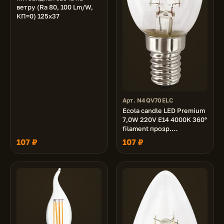
ветру (Ra 80, 100 Lm/W,
КП=0) 125х37
Арт. N4QV70ELC
Ecola candle LED Premium
7,0W 220V E14 4000K 360°
filament прозр.
нитевидная свеча (Ra 80,
107 ₽
107 ₽
100 Lm/W, КП=0) 96х37