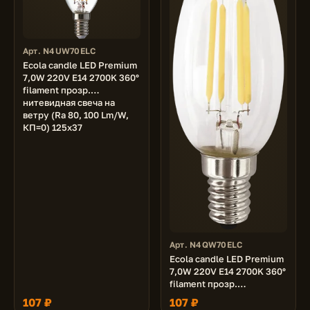
Арт. N4UW70ELC
Ecola candle LED Premium
7,0W 220V E14 2700K 360°
filament прозр.
нитевидная свеча на
ветру (Ra 80, 100 Lm/W,
КП=0) 125х37
Арт. N4QW70ELC
Ecola candle LED Premium
7,0W 220V E14 2700K 360°
filament прозр.
нитевидная свеча (Ra 80,
107 ₽
107 ₽
100 Lm/W, КП=0) 96х37