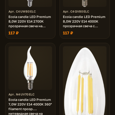
Арт. C4UW80ELC
Арт. C4QV80ELC
Ecola candle LED Premium
Ecola candle LED Premium
8,0W 220V E14 2700K
8,0W 220V E14 4000K
прозрачная свеча на
прозрачная свеча с
ветру с линзой
линзой (композит) 105x37
117 ₽
117 ₽
(композит) 130x37
Арт. N4UV70ELC
Ecola candle LED Premium
7,0W 220V E14 4000K 360°
filament прозр.
нитевидная свеча на