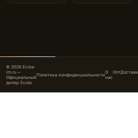
© 2026 Ecola-
im.ru —
О
Опт
Доставк
Политика конфиденциальности
Официальный
нас
дилер Ecola