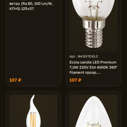
ветру (Ra 80, 100 Lm/W,
КП=0) 125х37
Арт. N4QV70ELC
Ecola candle LED Premium
7,0W 220V E14 4000K 360°
filament прозр.
нитевидная свеча (Ra 80,
107 ₽
107 ₽
100 Lm/W, КП=0) 96х37