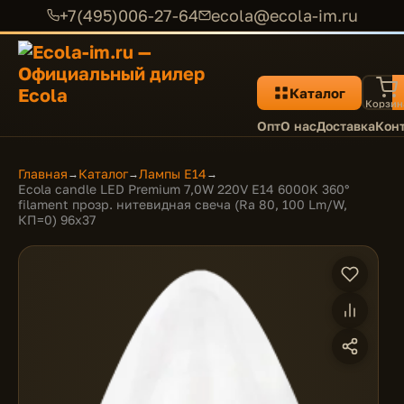
+7(495)006-27-64
ecola@ecola-im.ru
Каталог
Корзин
Опт
О нас
Доставка
Кон
Главная
Каталог
Лампы E14
→
→
→
Ecola candle LED Premium 7,0W 220V E14 6000K 360°
filament прозр. нитевидная свеча (Ra 80, 100 Lm/W,
КП=0) 96х37