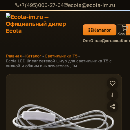
+7(495)006-27-64
ecola@ecola-im.ru
Каталог
Корзин
Опт
О нас
Доставка
Кон
Главная
Каталог
Светильники T5
→
→
→
Ecola LED linear сетевой шнур для светильника T5 с
вилкой и общим выключателем, 1м