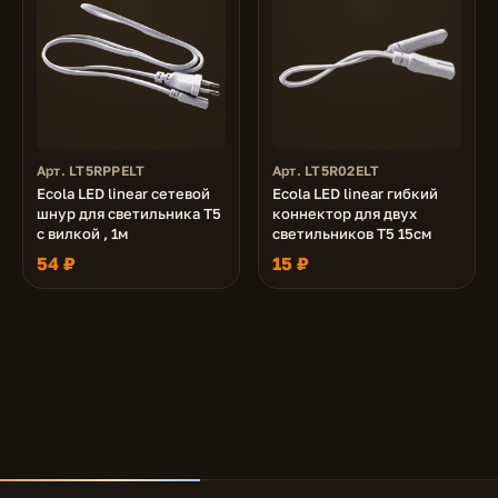
Арт. LT5RPPELT
Арт. LT5R02ELT
Ecola LED linear сетевой
Ecola LED linear гибкий
шнур для светильника T5
коннектор для двух
с вилкой , 1м
светильников T5 15см
54 ₽
15 ₽