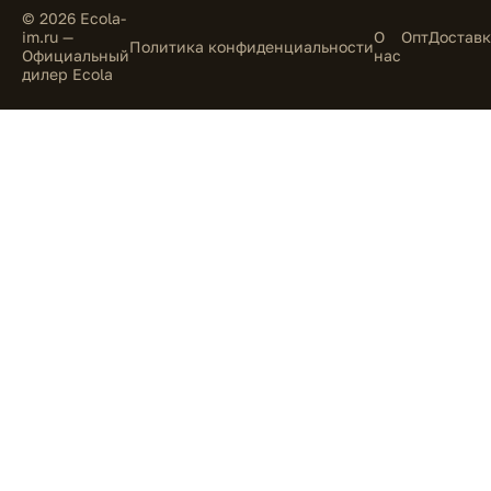
© 2026 Ecola-
im.ru —
О
Опт
Доставк
Политика конфиденциальности
Официальный
нас
дилер Ecola