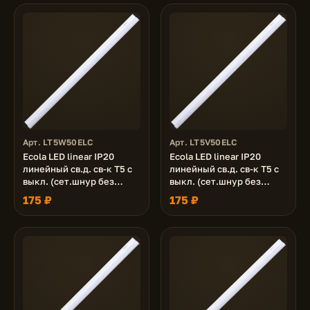
Арт. LT5W50ELC
Арт. LT5V50ELC
Ecola LED linear IP20
Ecola LED linear IP20
линейный св.д. св-к T5 с
линейный св.д. св-к T5 с
выкл. (сет.шнур без
выкл. (сет.шнур без
вилки, жест.коннектор)
вилки, жест.коннектор)
175 ₽
175 ₽
5W 220V 2700K
5W 220V 4200K
305x22x33
305x22x33