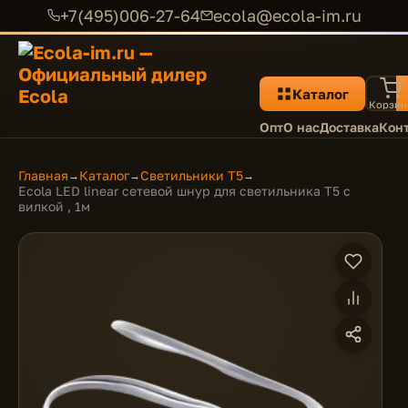
+7(495)006-27-64
ecola@ecola-im.ru
Каталог
Корзин
Опт
О нас
Доставка
Кон
Главная
Каталог
Светильники T5
→
→
→
Ecola LED linear сетевой шнур для светильника T5 с
вилкой , 1м