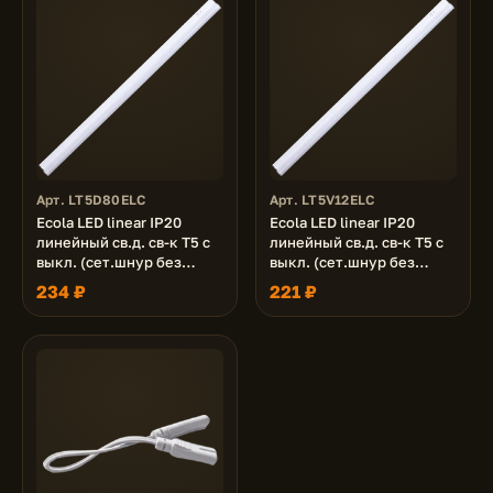
Арт. LT5D80ELC
Арт. LT5V12ELC
Ecola LED linear IP20
Ecola LED linear IP20
линейный св.д. св-к T5 с
линейный св.д. св-к T5 с
выкл. (сет.шнур без
выкл. (сет.шнур без
вилки, жест.коннектор)
вилки, жест.коннектор)
234 ₽
221 ₽
8W 220V 6500K
12W 220V 4200K
570x22x33
570x22x33