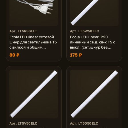
Арт. LT5RSSELT
Арт. LT5W50ELC
Ecola LED linear сетевой
Ecola LED linear IP20
шнур для светильника T5
линейный св.д. св-к T5 с
с вилкой и общим
выкл. (сет.шнур без
выключателем, 1м
вилки, жест.коннектор)
80 ₽
175 ₽
5W 220V 2700K
305x22x33
Арт. LT5V50ELC
Арт. LT5D50ELC