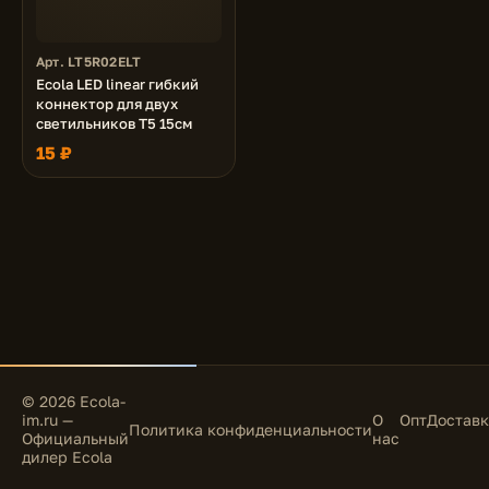
Арт. LT5R02ELT
Ecola LED linear гибкий
коннектор для двух
светильников T5 15см
15 ₽
© 2026 Ecola-
im.ru —
О
Опт
Доставк
Политика конфиденциальности
Официальный
нас
дилер Ecola