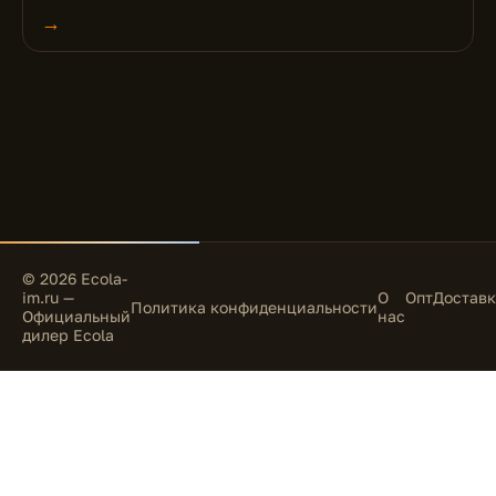
→
© 2026 Ecola-
im.ru —
О
Опт
Доставк
Политика конфиденциальности
Официальный
нас
дилер Ecola