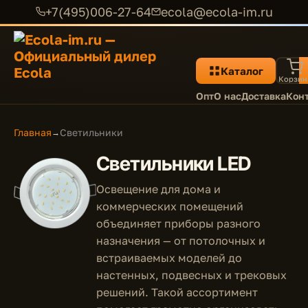
+7(495)006-27-64
ecola@ecola-im.ru
Каталог
Корзин
Опт
О нас
Доставка
Кон
Главная
Светильники
→
Светильники LED
Освещение для дома и
коммерческих помещений
объединяет приборы разного
назначения — от потолочных и
встраиваемых моделей до
настенных, подвесных и трековых
решений. Такой ассортимент