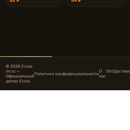
62 ₽
54 ₽
© 2026 Ecola-
im.ru —
О
Опт
Доставк
Политика конфиденциальности
Официальный
нас
дилер Ecola