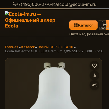
+7(495)006-27-64
ecola@ecola-im.ru
Каталог
Корзин
Опт
О нас
Доставка
Кон
Главная
Каталог
Лампы GU 5.3 и GU10
→
→
→
Ecola Reflector GU10 LED Premium 7,0W 220V 2800K 56x50