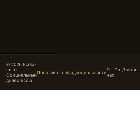
© 2026 Ecola-
im.ru —
О
Опт
Доставк
Политика конфиденциальности
Официальный
нас
дилер Ecola