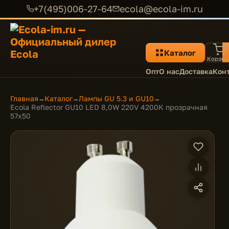
+7(495)006-27-64
ecola@ecola-im.ru
Каталог
Корзин
Опт
О нас
Доставка
Кон
Главная
Каталог
Лампы GU 5.3 и GU10
→
→
→
Ecola Reflector GU10 LED 8,0W 220V 4200K прозрачная
57x50