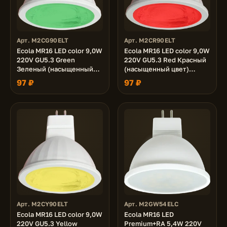
Арт. M2CG90ELT
Арт. M2CR90ELT
Ecola MR16 LED color 9,0W
Ecola MR16 LED color 9,0W
220V GU5.3 Green
220V GU5.3 Red Красный
Зеленый (насыщенный
(насыщенный цвет)
цвет) прозрачная 47х50
прозрачная 47x50
97 ₽
97 ₽
Арт. M2CY90ELT
Арт. M2GW54ELC
Ecola MR16 LED color 9,0W
Ecola MR16 LED
220V GU5.3 Yellow
Premium+RA 5,4W 220V