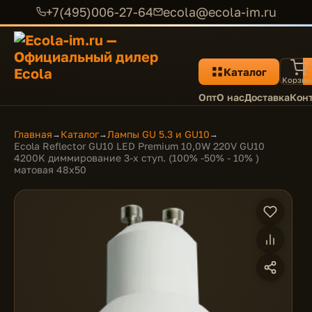
+7(495)006-27-64
ecola@ecola-im.ru
Каталог
Корзин
Опт
О нас
Доставка
Кон
Главная
Каталог
Лампы GU 5.3 и GU10
→
→
→
Ecola Reflector GU10 LED Premium 10,0W 220V GU10
4200K диммирование 3-х ступ. (100% -50% - 10% )
матовая 48x50