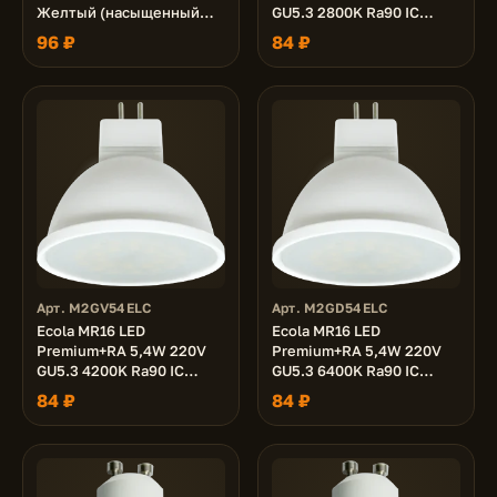
Желтый (насыщенный
GU5.3 2800K Ra90 IC
цвет) прозрачная 47х50
матовая 51x50
96 ₽
84 ₽
Арт. M2GV54ELC
Арт. M2GD54ELC
Ecola MR16 LED
Ecola MR16 LED
Premium+RA 5,4W 220V
Premium+RA 5,4W 220V
GU5.3 4200K Ra90 IC
GU5.3 6400K Ra90 IC
матовая 51x50
матовая 51x50
84 ₽
84 ₽