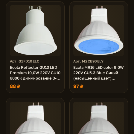
Арт. G1FD10ELC
Арт. M2CB90ELY
Ecola Reflector GU10 LED
Ecola MR16 LED color 9,0W
Premium 10,0W 220V GU10
220V GU5.3 Blue Синий
6000K диммирование 3-х
(насыщенный цвет)
ступ. (100% -50% - 10% )
прозрачная 47х50
88 ₽
97 ₽
матовая 48x50