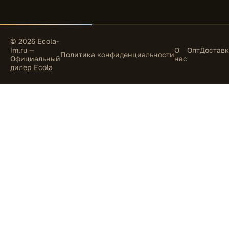
© 2026 Ecola-
im.ru —
О
Опт
Доставк
Политика конфиденциальности
Официальный
нас
дилер Ecola