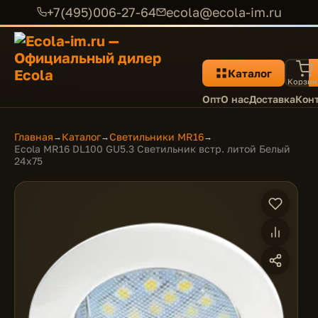
+7(495)006-27-64
ecola@ecola-im.ru
Каталог
Корзин
Опт
О нас
Доставка
Кон
Главная
Каталог
Светильники MR16
→
→
→
Ecola MR16 DL100 GU5.3 Светильник встр. литой Белый
24x75