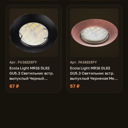
Арт. FU1622EFY
Арт. FA1622EFY
Ecola Light MR16 DL92
Ecola Light MR16 DL92
GU5.3 Светильник встр.
GU5.3 Светильник встр.
выпуклый Черный
выпуклый Черненая Медь
матовый 30x80 - 2pack
30x80 - 2pack (кd74)
67 ₽
57 ₽
(кd74)