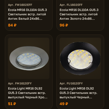
Арт. FW1602EFF
Арт. FL1602EFF
Ecola MR16 DL110A GU5.3
Ecola MR16 DL110A GU5.3
Светильник встр. литой
Светильник встр. литой
Антик Белый 24x86
Антик Золото 24x86
(кd74)
(кd74)
84 ₽
96 ₽
Арт. FM1612EFY
Арт. FU1612EFY
Ecola Light MR16 DL92
Ecola Light MR16 DL92
GU5.3 Светильник встр.
GU5.3 Светильник встр.
выпуклый Черный Хром
выпуклый Черный
30x80 (кd74)
матовый 30x80 (кd74)
51 ₽
49 ₽