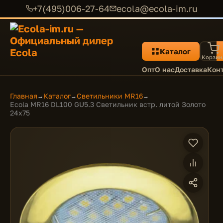
+7(495)006-27-64
ecola@ecola-im.ru
Каталог
Корзин
Опт
О нас
Доставка
Кон
Главная
Каталог
Светильники MR16
→
→
→
Ecola MR16 DL100 GU5.3 Светильник встр. литой Золото
24x75