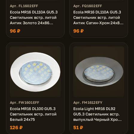
Арт. FL1602EFF
Арт. FQ1602EFF
Ecola MR16 DL110A GU5.3
Ecola MR16 DL110A GU5.3
Светильник встр. литой
Светильник встр. литой
Антик Золото 24x86
Антик Сатин-Хром 24x86
(кd74)
(кd74)
96 ₽
96 ₽
Арт. FW1601EFF
Арт. FM1612EFY
Ecola MR16 DL100 GU5.3
Ecola Light MR16 DL92
Светильник встр. литой
GU5.3 Светильник встр.
Белый 24x75
выпуклый Черный Хром
30x80 (кd74)
126 ₽
51 ₽