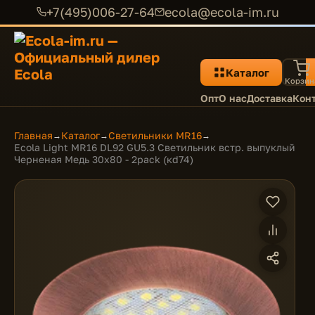
+7(495)006-27-64
ecola@ecola-im.ru
Каталог
Корзин
Опт
О нас
Доставка
Кон
Главная
Каталог
Светильники MR16
→
→
→
Ecola Light MR16 DL92 GU5.3 Светильник встр. выпуклый
Черненая Медь 30x80 - 2pack (кd74)