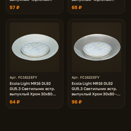
Бронза 30x80 (кd74)
Бронза 30x80 - 2pack
57 ₽
65 ₽
(кd74)
Арт. FC1612EFY
Арт. FC1622EFY
Ecola Light MR16 DL92
Ecola Light MR16 DL92
GU5.3 Светильник встр.
GU5.3 Светильник встр.
выпуклый Хром 30x80
выпуклый Хром 30x80 -
(кd74)
2pack (кd74)
64 ₽
96 ₽