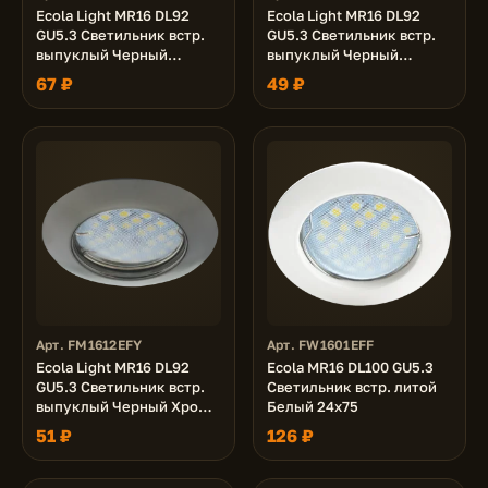
Ecola Light MR16 DL92
Ecola Light MR16 DL92
GU5.3 Светильник встр.
GU5.3 Светильник встр.
выпуклый Черный
выпуклый Черный
матовый 30x80 - 2pack
матовый 30x80 (кd74)
67 ₽
49 ₽
(кd74)
Арт. FM1612EFY
Арт. FW1601EFF
Ecola Light MR16 DL92
Ecola MR16 DL100 GU5.3
GU5.3 Светильник встр.
Светильник встр. литой
выпуклый Черный Хром
Белый 24x75
30x80 (кd74)
51 ₽
126 ₽