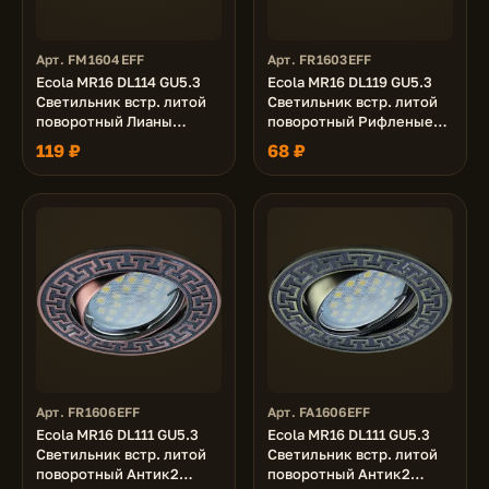
Арт. FM1604EFF
Арт. FR1603EFF
Ecola MR16 DL114 GU5.3
Ecola MR16 DL119 GU5.3
Светильник встр. литой
Светильник встр. литой
поворотный Лианы
поворотный Рифленые
Черный Хром/Золото
лучи Черненая Медь
119 ₽
68 ₽
25x90
25x91
Арт. FR1606EFF
Арт. FA1606EFF
Ecola MR16 DL111 GU5.3
Ecola MR16 DL111 GU5.3
Светильник встр. литой
Светильник встр. литой
поворотный Антик2
поворотный Антик2