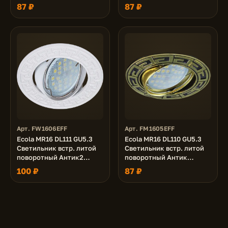
Черненая Медь 24x88
Черненая Бронза 24x88
87 ₽
87 ₽
Арт. FW1606EFF
Арт. FM1605EFF
Ecola MR16 DL111 GU5.3
Ecola MR16 DL110 GU5.3
Светильник встр. литой
Светильник встр. литой
поворотный Антик2
поворотный Антик
Белый 24x88
Черный Хром/Золото
100 ₽
87 ₽
24x86