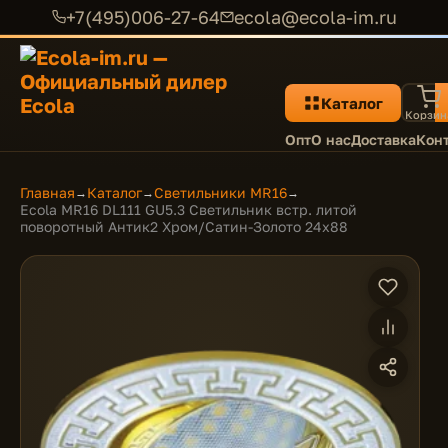
+7(495)006-27-64
ecola@ecola-im.ru
Каталог
Корзин
Опт
О нас
Доставка
Кон
Главная
Каталог
Светильники MR16
→
→
→
Ecola MR16 DL111 GU5.3 Светильник встр. литой
поворотный Антик2 Хром/Сатин-Золото 24x88