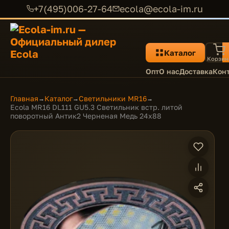
+7(495)006-27-64
ecola@ecola-im.ru
Каталог
Корзин
Опт
О нас
Доставка
Кон
Главная
Каталог
Светильники MR16
→
→
→
Ecola MR16 DL111 GU5.3 Светильник встр. литой
поворотный Антик2 Черненая Медь 24x88