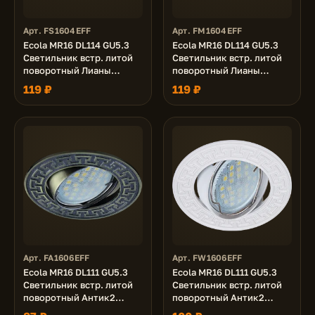
Арт. FS1604EFF
Арт. FM1604EFF
Ecola MR16 DL114 GU5.3
Ecola MR16 DL114 GU5.3
Светильник встр. литой
Светильник встр. литой
поворотный Лианы
поворотный Лианы
Сатин-Золото/Хром
Черный Хром/Золото
119 ₽
119 ₽
25x90
25x90
Арт. FA1606EFF
Арт. FW1606EFF
Ecola MR16 DL111 GU5.3
Ecola MR16 DL111 GU5.3
Светильник встр. литой
Светильник встр. литой
поворотный Антик2
поворотный Антик2
Черненая Бронза 24x88
Белый 24x88