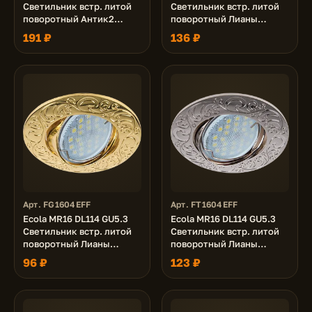
Светильник встр. литой
Светильник встр. литой
поворотный Антик2
поворотный Лианы
Хром/Сатин-Золото
Белый 25x90
191 ₽
136 ₽
24x88
Арт. FG1604EFF
Арт. FT1604EFF
Ecola MR16 DL114 GU5.3
Ecola MR16 DL114 GU5.3
Светильник встр. литой
Светильник встр. литой
поворотный Лианы
поворотный Лианы
Золото 25x90
Сатин-Хром 25x90
96 ₽
123 ₽