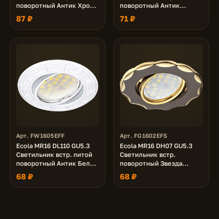
поворотный Антик Хром/
поворотный Антик
Сатин-Золото 24x86
Черненая Медь 24x86
87 ₽
71 ₽
Арт. FW1605EFF
Арт. FG1602EFS
Ecola MR16 DL110 GU5.3
Ecola MR16 DH07 GU5.3
Светильник встр. литой
Светильник встр.
поворотный Антик Белый
поворотный Звезда
24x86
(скрытый крепеж лампы)
68 ₽
68 ₽
Черный Хром/Золото
25x88 (кd74)