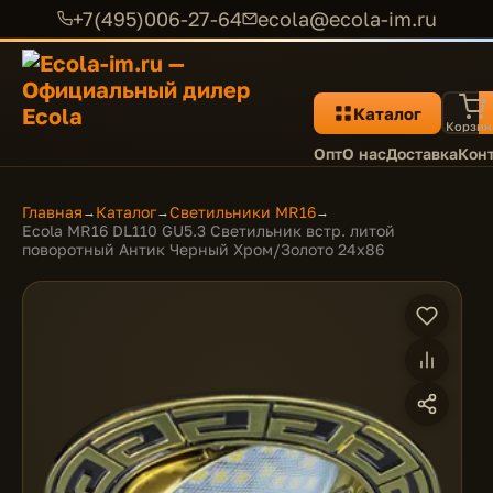
+7(495)006-27-64
ecola@ecola-im.ru
Каталог
Корзин
Опт
О нас
Доставка
Кон
Главная
Каталог
Светильники MR16
→
→
→
Ecola MR16 DL110 GU5.3 Светильник встр. литой
поворотный Антик Черный Хром/Золото 24x86