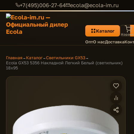
+7(495)006-27-64
ecola@ecola-im.ru
Каталог
Корзин
Опт
О нас
Доставка
Кон
Главная
Каталог
Светильники GX53
→
→
→
Ecola GX53 5356 Накладной Легкий Белый (светильник)
18x95