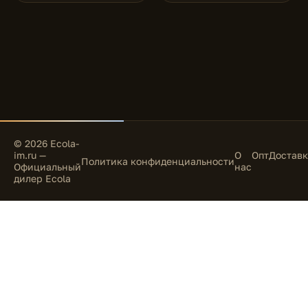
© 2026 Ecola-
im.ru —
О
Опт
Доставк
Политика конфиденциальности
Официальный
нас
дилер Ecola