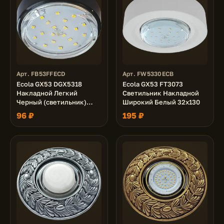
Арт. FB53FFECD
Арт. FW5330ECB
Ecola GX53 DGX5318
Ecola GX53 FT3073
Накладной Легкий
Светильник Накладной
Черный (светильник)
Широкий Белый 32х130
18x83
96 ₽
195 ₽