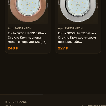
Арт. FA53RNECH
Арт. FM53RNECH
Ecola GX53 H4 5310 Glass
Ecola GX53 H4 5310 Glass
Стекло Круг черненая
Стекло Круг хром - хром
медь - янтарь 38x126 (к+)
(зеркальный)
(светильник) 38x126 (к+)
240 ₽
227 ₽
© 2026 Ecola-
im.ru —
О
Опт
Доставк