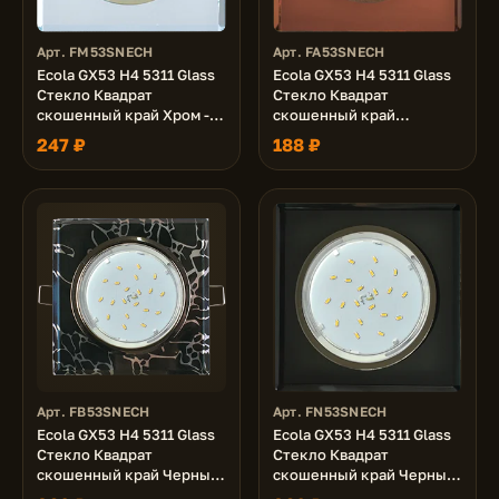
Арт. FM53SNECH
Арт. FA53SNECH
Ecola GX53 H4 5311 Glass
Ecola GX53 H4 5311 Glass
Стекло Квадрат
Стекло Квадрат
скошенный край Хром -
скошенный край
хром (зеркальный)
Черненая медь - янтарь
247 ₽
188 ₽
38x120x120 (к+)
38x120x120 (к+)
Арт. FB53SNECH
Арт. FN53SNECH
Ecola GX53 H4 5311 Glass
Ecola GX53 H4 5311 Glass
Стекло Квадрат
Стекло Квадрат
скошенный край Черный
скошенный край Черный
хром - хром на черном
хром - черный 38x120x120