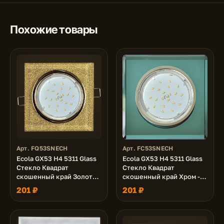
Похожие товары
Арт. FQ53SNECH
Арт. FC53SNECH
Ecola GX53 H4 5311 Glass
Ecola GX53 H4 5311 Glass
Стекло Квадрат
Стекло Квадрат
скошенный край Золото -
скошенный край Хром -
золотой блеск
изумруд 38x120x120 (к+)
201 ₽
201 ₽
38x120x120 (к+)