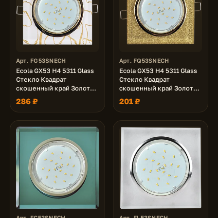
Арт. FG53SNECH
Арт. FQ53SNECH
Ecola GX53 H4 5311 Glass
Ecola GX53 H4 5311 Glass
Стекло Квадрат
Стекло Квадрат
скошенный край Золото -
скошенный край Золото -
золото на белом
золотой блеск
286 ₽
201 ₽
38x120x120 (к+)
38x120x120 (к+)
Арт. FC53SNECH
Арт. FL53SNECH