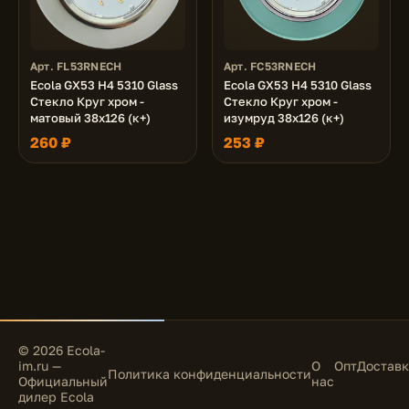
Арт. FL53RNECH
Арт. FC53RNECH
Ecola GX53 H4 5310 Glass
Ecola GX53 H4 5310 Glass
Стекло Круг хром -
Стекло Круг хром -
матовый 38x126 (к+)
изумруд 38x126 (к+)
260 ₽
253 ₽
© 2026 Ecola-
im.ru —
О
Опт
Доставк
Политика конфиденциальности
Официальный
нас
дилер Ecola