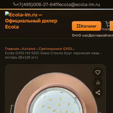
+7(495)006-27-64
ecola@ecola-im.ru
Каталог
Корзин
Опт
О нас
Доставка
Кон
Главная
Каталог
Светильники GX53
→
→
→
Ecola GX53 H4 5310 Glass Стекло Круг черненая медь -
янтарь 38x126 (к+)