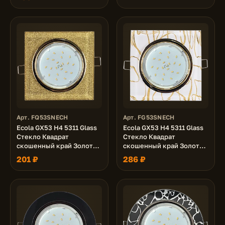
(к+)
(к+)
Арт. FQ53SNECH
Арт. FG53SNECH
Ecola GX53 H4 5311 Glass
Ecola GX53 H4 5311 Glass
Стекло Квадрат
Стекло Квадрат
скошенный край Золото -
скошенный край Золото -
золотой блеск
золото на белом
201 ₽
286 ₽
38x120x120 (к+)
38x120x120 (к+)