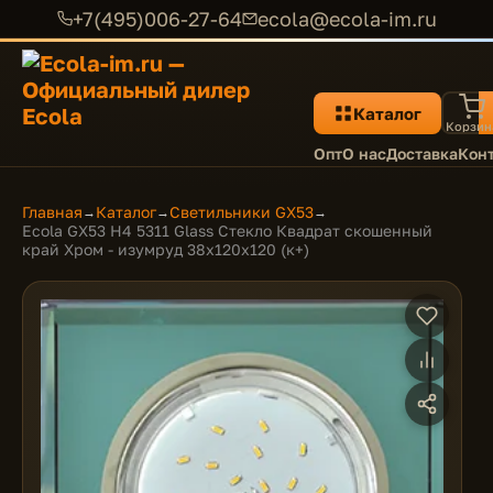
+7(495)006-27-64
ecola@ecola-im.ru
Каталог
Корзин
Опт
О нас
Доставка
Кон
Главная
Каталог
Светильники GX53
→
→
→
Ecola GX53 H4 5311 Glass Стекло Квадрат скошенный
край Хром - изумруд 38x120x120 (к+)