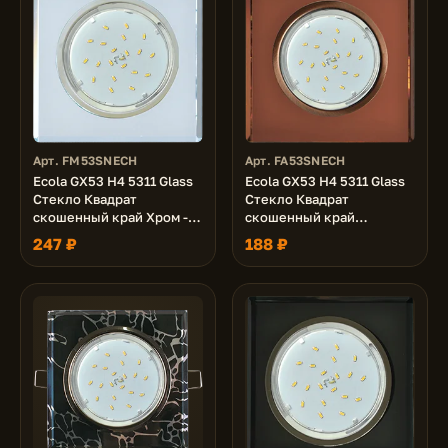
Арт. FM53SNECH
Арт. FA53SNECH
Ecola GX53 H4 5311 Glass
Ecola GX53 H4 5311 Glass
Стекло Квадрат
Стекло Квадрат
скошенный край Хром -
скошенный край
хром (зеркальный)
Черненая медь - янтарь
247 ₽
188 ₽
38x120x120 (к+)
38x120x120 (к+)