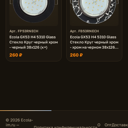
Арт. FP53RNECH
Арт. FB53RNECH
Ecola GX53 H4 5310 Glass
Ecola GX53 H4 5310 Glass
Стекло Круг черный хром
Стекло Круг черный хром
- черный 38x126 (к+)
- хром на черном 38x126
(к+)
260 ₽
260 ₽
© 2026 Ecola-
im.ru —
О
Опт
Доставк
Политика конфиденциальности