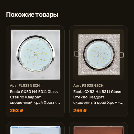
Похожие товары
Арт. FL53SNECH
Арт. FS53SNECH
Ecola GX53 H4 5311 Glass
Ecola GX53 H4 5311 Glass
Стекло Квадрат
Стекло Квадрат
скошенный край Хром -
скошенный край Хром -
матовый 38x120x120 (к+)
серебряный блеск
253 ₽
266 ₽
38x120x120 (к+)