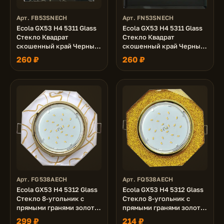
Арт. FB53SNECH
Арт. FN53SNECH
Ecola GX53 H4 5311 Glass
Ecola GX53 H4 5311 Glass
Стекло Квадрат
Стекло Квадрат
скошенный край Черный
скошенный край Черный
хром - хром на черном
хром - черный 38x120x120
260 ₽
260 ₽
38x120x120 (к+)
(к+)
Арт. FG538AECH
Арт. FQ538AECH
Ecola GX53 H4 5312 Glass
Ecola GX53 H4 5312 Glass
Стекло 8-угольник с
Стекло 8-угольник с
прямыми гранями золото
прямыми гранями золото
- золото на белом 38x133
- золотой блеск 38x133
299 ₽
214 ₽