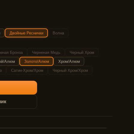
и
Двойные Реснички
Волна
еная Бронза
Черненая Медь
Черный Хром
ый/Алюм
Золото/Алюм
Хром/Алюм
о
Сатин-Хром/Хром
Черный Хром/Хром
лик