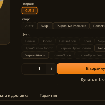
Патрон:
GU5.3
Узор:
Антик
Вихрь
Рифленые Реснички
Полоск
Цвет:
Белый
Золото
Сатин-Хром
Хром
Черн
Хром/Сатин-Золото
Черный Хром/Золото
Бел
Черный/Алюм
Золото/Хром
Сатин-Хром/Золот
−
+
В корзину
Купить в 1 к
ата и доставка
Гарантия