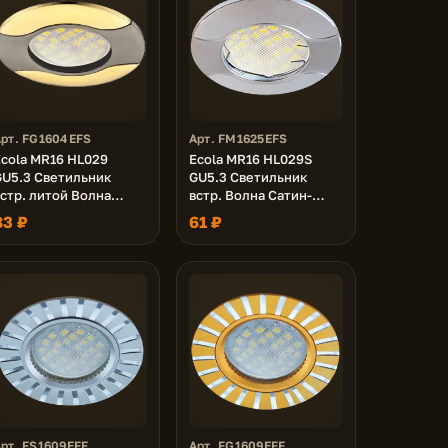
Арт. FG1604EFS
Арт. FM1625EFS
Ecola MR16 HL029
Ecola MR16 HL029S
GU5.3 Светильник
GU5.3 Светильник
стр. литой Волна
встр. Волна Сатин-
(скрытый крепеж
Хром/Хром 32x90
83 ₽
61 ₽
лампы) Черный Хром/
(кd74)
олото 22x82 (кd74)
рт. FS1609EFF
Арт. FG1609EFF