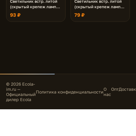
Светильник встр. литой
Светильник встр. литой
(скрытый крепеж лампы)
(скрытый крепеж лампы)
матовый Хром/Алюм
матовое Золото/Алюм
93 ₽
79 ₽
Рифленые Реснички по
Рифленые Реснички по
кругу 23x78 (кd74)
кругу 23x78 (кd74)
© 2026 Ecola-
im.ru —
О
Опт
Доставк
Политика конфиденциальности
Официальный
нас
дилер Ecola