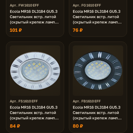
Арт. FW1610EFF
Арт. FG1610EFF
Ecola MR16 DL3184 GU5.3
Ecola MR16 DL3184 GU5.3
Светильник встр. литой
Светильник встр. литой
(скрытый крепеж лампы)
(скрытый крепеж лампы)
Белый/Алюм Двойные
матовое Золото/Алюм
101 ₽
76 ₽
Реснички по кругу 23x78
Двойные Реснички по
(кd74)
кругу 23x78 (кd74)
Арт. FS1610EFF
Арт. FB1610EFF
Ecola MR16 DL3184 GU5.3
Ecola MR16 DL3184 GU5.3
Светильник встр. литой
Светильник встр. литой
(скрытый крепеж лампы)
(скрытый крепеж лампы)
матовый Хром/Алюм
Черный/Алюм Двойные
84 ₽
80 ₽
Двойные Реснички по
Реснички по кругу 23x78