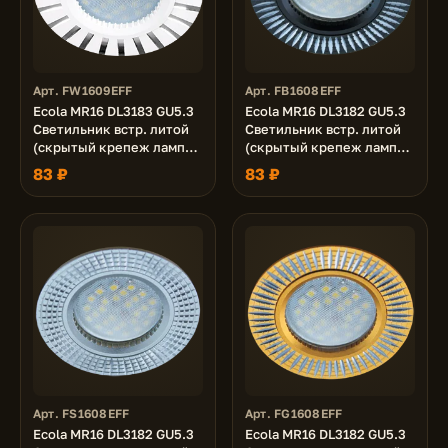
Арт. FW1609EFF
Арт. FB1608EFF
Ecola MR16 DL3183 GU5.3
Ecola MR16 DL3182 GU5.3
Светильник встр. литой
Светильник встр. литой
(скрытый крепеж лампы)
(скрытый крепеж лампы)
Белый/Алюм Полоски по
Черный/Алюм Рифленые
83 ₽
83 ₽
кругу 23x78 (кd74)
Реснички по кругу 23x78
(кd74)
Арт. FS1608EFF
Арт. FG1608EFF
Ecola MR16 DL3182 GU5.3
Ecola MR16 DL3182 GU5.3