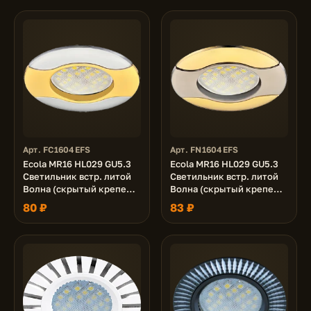
кругу 23x78 (кd74)
(кd74)
Арт. FC1604EFS
Арт. FN1604EFS
Ecola MR16 HL029 GU5.3
Ecola MR16 HL029 GU5.3
Светильник встр. литой
Светильник встр. литой
Волна (скрытый крепеж
Волна (скрытый крепеж
лампы) Золото/Хром
лампы) Сатин-Хром/
80 ₽
83 ₽
22x82 (кd74)
Золото 22x82 (кd74)