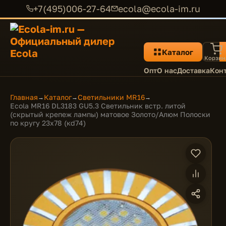
+7(495)006-27-64
ecola@ecola-im.ru
Каталог
Корзин
Опт
О нас
Доставка
Кон
Главная
Каталог
Светильники MR16
→
→
→
Ecola MR16 DL3183 GU5.3 Светильник встр. литой
(скрытый крепеж лампы) матовое Золото/Алюм Полоски
по кругу 23x78 (кd74)