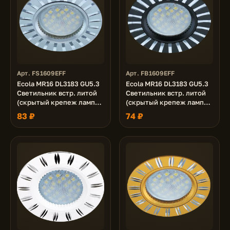
Арт. FS1609EFF
Арт. FB1609EFF
Ecola MR16 DL3183 GU5.3
Ecola MR16 DL3183 GU5.3
Светильник встр. литой
Светильник встр. литой
(скрытый крепеж лампы)
(скрытый крепеж лампы)
матовый Хром/Алюм
Черный/Алюм Полоски
83 ₽
74 ₽
Полоски по кругу 23x78
по кругу 23x78 (кd74)
(кd74)