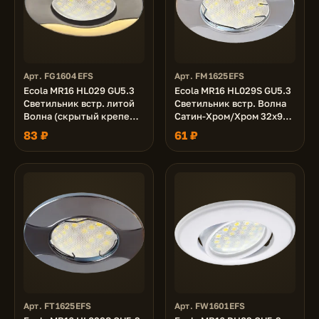
Арт. FG1604EFS
Арт. FM1625EFS
Ecola MR16 HL029 GU5.3
Ecola MR16 HL029S GU5.3
Светильник встр. литой
Светильник встр. Волна
Волна (скрытый крепеж
Сатин-Хром/Хром 32x90
лампы) Черный Хром/
(кd74)
83 ₽
61 ₽
Золото 22x82 (кd74)
Арт. FT1625EFS
Арт. FW1601EFS