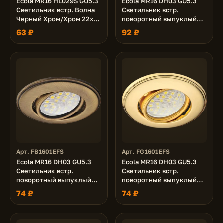
Ecola MR16 HL029S GU5.3
Ecola MR16 DH03 GU5.3
Светильник встр. Волна
Светильник встр.
Черный Хром/Хром 22x82
поворотный выпуклый
(кd74)
(скрытый крепеж лампы)
63 ₽
92 ₽
Белый 25x88 (кd74)
Арт. FB1601EFS
Арт. FG1601EFS
Ecola MR16 DH03 GU5.3
Ecola MR16 DH03 GU5.3
Светильник встр.
Светильник встр.
поворотный выпуклый
поворотный выпуклый
(скрытый крепеж лампы)
(скрытый крепеж лампы)
74 ₽
74 ₽
Бронза 25x88 (кd74)
Золото 25x88 (кd74)