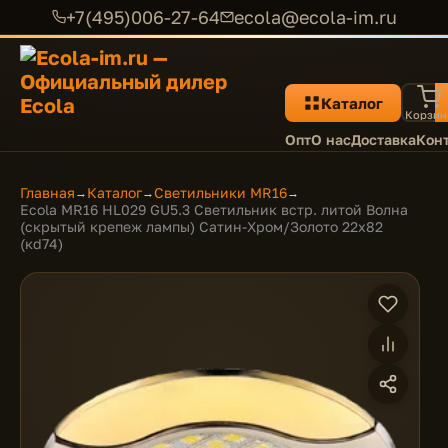
+7(495)006-27-64
ecola@ecola-im.ru
Каталог
Корзин
Опт
О нас
Доставка
Кон
Главная
Каталог
Светильники MR16
→
→
→
Ecola MR16 HL029 GU5.3 Светильник встр. литой Волна
(скрытый крепеж лампы) Сатин-Хром/Золото 22x82
(кd74)