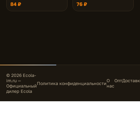
матовый Хром/Алюм
матовое Золото/Алюм
84 ₽
76 ₽
Двойные Реснички по
Двойные Реснички по
кругу 23x78 (кd74)
кругу 23x78 (кd74)
© 2026 Ecola-
im.ru —
О
Опт
Доставк
Политика конфиденциальности
Официальный
нас
дилер Ecola