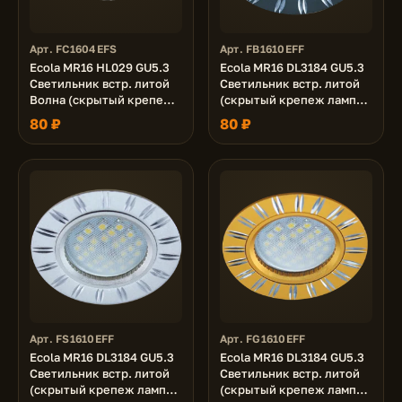
Арт. FC1604EFS
Арт. FB1610EFF
Ecola MR16 HL029 GU5.3
Ecola MR16 DL3184 GU5.3
Светильник встр. литой
Светильник встр. литой
Волна (скрытый крепеж
(скрытый крепеж лампы)
лампы) Золото/Хром
Черный/Алюм Двойные
80 ₽
80 ₽
22x82 (кd74)
Реснички по кругу 23x78
(кd74)
Арт. FS1610EFF
Арт. FG1610EFF
Ecola MR16 DL3184 GU5.3
Ecola MR16 DL3184 GU5.3
Светильник встр. литой
Светильник встр. литой
(скрытый крепеж лампы)
(скрытый крепеж лампы)