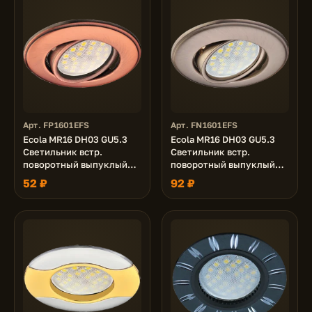
Арт. FP1601EFS
Арт. FN1601EFS
Ecola MR16 DH03 GU5.3
Ecola MR16 DH03 GU5.3
Светильник встр.
Светильник встр.
поворотный выпуклый
поворотный выпуклый
(скрытый крепеж лампы)
(скрытый крепеж лампы)
52 ₽
92 ₽
Медь 25x88 (kd74)
Сатин-Хром 25x88 (кd74)