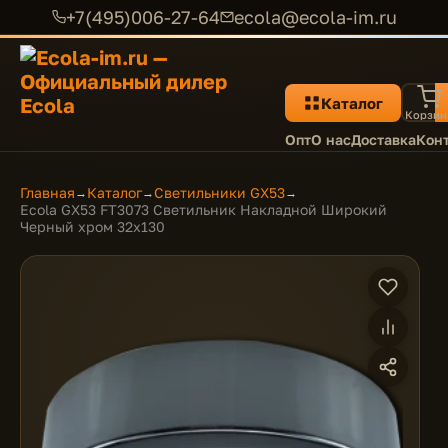
+7(495)006-27-64
ecola@ecola-im.ru
Каталог
Корзин
Опт
О нас
Доставка
Кон
Главная
Каталог
Светильники GX53
→
→
→
Ecola GX53 FT3073 Светильник Накладной Широкий
Черный хром 32x130