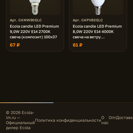
Арт. C4MW90ELC
Арт. C4PV80ELC
Ecola candle LED Premium
Ecola candle LED Premium
9,0W 220V E14 2700K
8,0W 220V E14 4000K
свеча (композит) 100x37
свеча на ветру
(композит) 129x37
67 ₽
61 ₽
© 2026 Ecola-
im.ru —
О
Опт
Доставк
Политика конфиденциальности
Официальный
нас
дилер Ecola