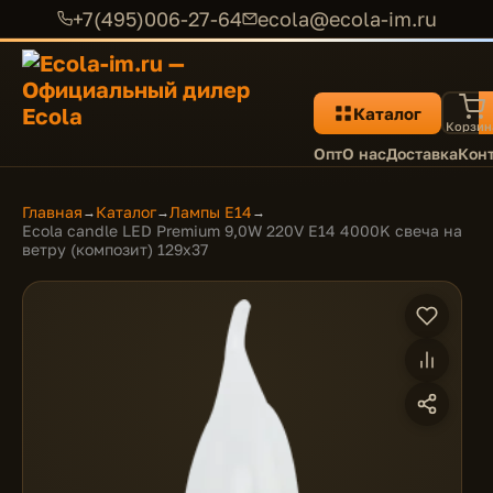
+7(495)006-27-64
ecola@ecola-im.ru
Каталог
Корзин
Опт
О нас
Доставка
Кон
Главная
Каталог
Лампы E14
→
→
→
Ecola candle LED Premium 9,0W 220V E14 4000K свеча на
ветру (композит) 129x37