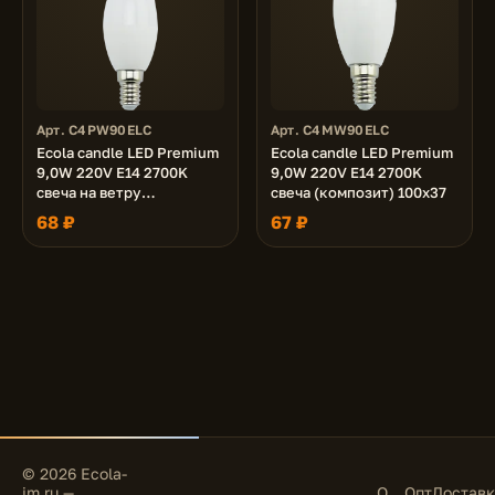
Арт. C4PW90ELC
Арт. C4MW90ELC
Ecola candle LED Premium
Ecola candle LED Premium
9,0W 220V E14 2700K
9,0W 220V E14 2700K
свеча на ветру
свеча (композит) 100x37
(композит) 129x37
68 ₽
67 ₽
© 2026 Ecola-
im.ru —
О
Опт
Доставк