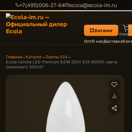
+7(495)006-27-64
ecola@ecola-im.ru
Каталог
Корзин
Опт
О нас
Доставка
Кон
Главная
Каталог
Лампы E14
→
→
→
Ecola candle LED Premium 9,0W 220V E14 6000K свеча
(композит) 100x37