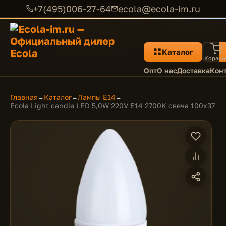
+7(495)006-27-64
ecola@ecola-im.ru
Каталог
Корзин
Опт
О нас
Доставка
Кон
Главная
Каталог
Лампы E14
→
→
→
Ecola Light candle LED 5,0W 220V E14 2700K свеча 100x37