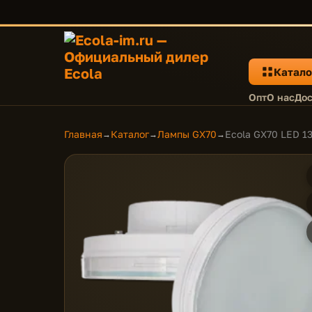
Катало
Опт
О нас
Дос
Главная
Каталог
Лампы GX70
Ecola GX70 LED 1
→
→
→