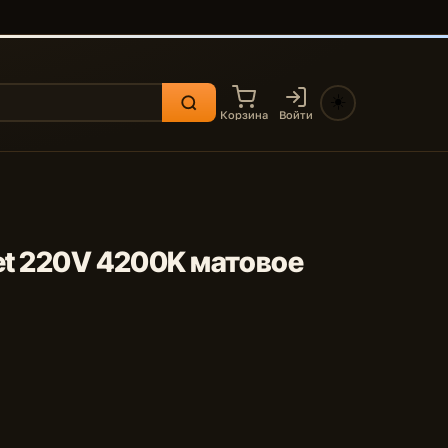
☀️
Корзина
Войти
let 220V 4200K матовое