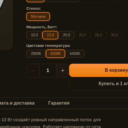
Стекло:
Матовое
Мощность, Ватт:
10,0
13,0
20,0
25,0
28,0
30,0
Цветовая температура:
2800K
4200K
6400K
−
+
В корзину
Купить в 1 к
ата и доставка
Гарантия
13 Вт создаёт ровный направленный поток для
оимённым цоколем. Работает напрямую от сети