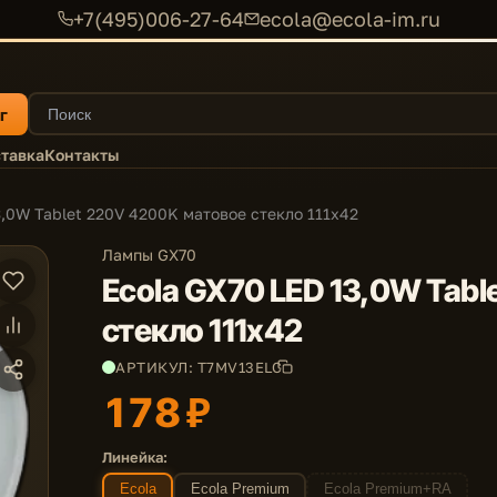
+7(495)006-27-64
ecola@ecola-im.ru
г
тавка
Контакты
3,0W Tablet 220V 4200K матовое стекло 111x42
Лампы GX70
Ecola GX70 LED 13,0W Tab
стекло 111x42
АРТИКУЛ: T7MV13ELC
178 ₽
Линейка:
Ecola
Ecola Premium
Ecola Premium+RA