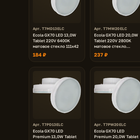
Арт. T7MD13ELC
Арт. T7MW20ELC
Ecola GX70 LED 13,0W
Ecola GX70 LED 20,0W
Tablet 220V 6400K
Tablet 220V 2800K
матовое стекло 111x42
матовое стекло
(композит) 111х42
184 ₽
237 ₽
Арт. T7PD13ELC
Арт. T7PW20ELC
Ecola GX70 LED
Ecola GX70 LED
Premium 13,0W Tablet
Premium 20,0W Tablet