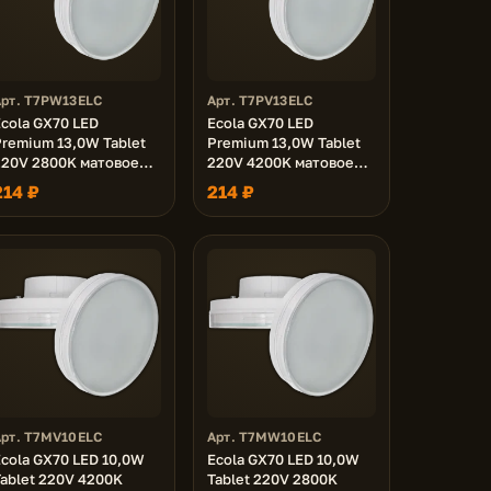
Арт. T7PW13ELC
Арт. T7PV13ELC
cola GX70 LED
Ecola GX70 LED
remium 13,0W Tablet
Premium 13,0W Tablet
220V 2800K матовое
220V 4200K матовое
текло 111x42
стекло 111x42
214 ₽
214 ₽
Арт. T7MV10ELC
Арт. T7MW10ELC
cola GX70 LED 10,0W
Ecola GX70 LED 10,0W
ablet 220V 4200K
Tablet 220V 2800K