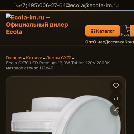
+7(495)006-27-64
ecola@ecola-im.ru
Каталог
Корзин
Опт
О нас
Доставка
Кон
Главная
Каталог
Лампы GX70
→
→
→
Ecola GX70 LED Premium 13,0W Tablet 220V 2800K
матовое стекло 111x42