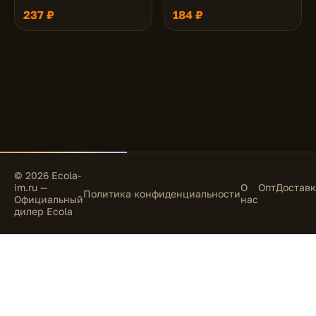
(композит) 111х42
237 ₽
184 ₽
© 2026 Ecola-
im.ru —
О
Опт
Доставк
Политика конфиденциальности
Официальный
нас
дилер Ecola