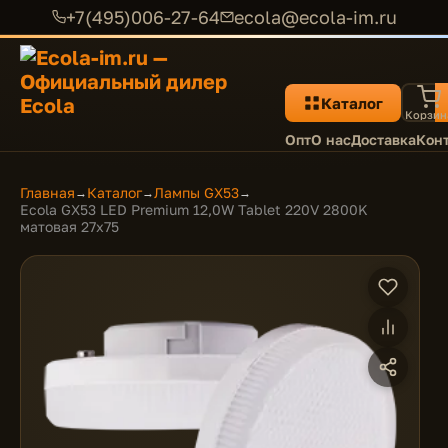
+7(495)006-27-64
ecola@ecola-im.ru
Каталог
Корзин
Опт
О нас
Доставка
Кон
Главная
Каталог
Лампы GX53
→
→
→
Ecola GX53 LED Premium 12,0W Tablet 220V 2800K
матовая 27x75