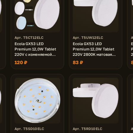
Арт. T5CT12ELC
Арт. T5UW12ELC
Ecola GX53 LED
Ecola GX53 LED
E
Premium 12,0W Tablet
Premium 12,0W Tablet
P
220V с изменяемой
220V 2800K матовая
цв.темп.
27x75
120 ₽
83 ₽
 )
(2700/4200/6000K)
матовая 27x75
Арт. T5SD10ELC
Арт. T5RD10ELC