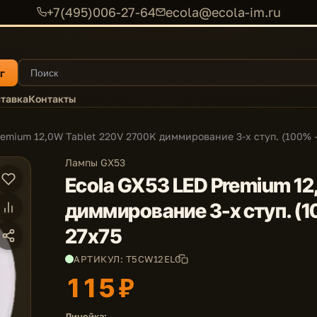
+7(495)006-27-64
ecola@ecola-im.ru
г
тавка
Контакты
remium 12,0W Tablet 220V 2700K диммирование 3-х ступ. (100% -
Лампы GX53
Ecola GX53 LED Premium 1
диммирование 3-х ступ. (1
27x75
АРТИКУЛ: T5CW12ELC
115 ₽
Линейка: