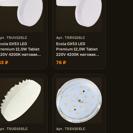
Арт. T5UV12ELC
Арт. T5RV12ELC
cola GX53 LED
Ecola GX53 LED
remium 12,0W Tablet
Premium 12,0W Tablet
220V 4200K матовая
220V 4200K матовая
27x75
27x75 (1 из ч/б уп. по
83 ₽
76 ₽
10)
Арт. T5UD10ELC
Арт. T5SV10ELC