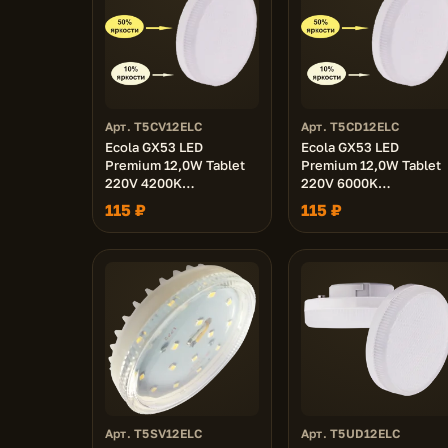
Арт. T5CV12ELC
Арт. T5CD12ELC
Ecola GX53 LED
Ecola GX53 LED
Premium 12,0W Tablet
Premium 12,0W Tablet
220V 4200K
220V 6000K
диммирование 3-х
диммирование 3-х
115 ₽
115 ₽
ступ. (100% -50% - 10% )
ступ. (100% -50% - 10%
матовая 27x75
матовая 27x75
Арт. T5SV12ELC
Арт. T5UD12ELC