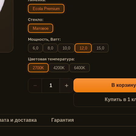
Ecola Premium
Стекло:
Матовое
Мощность, Ватт:
6,0
8,0
10,0
12,0
15,0
Цветовая температура:
2700K
4200K
6400K
−
+
В корзину
Купить в 1 к
ата и доставка
Гарантия