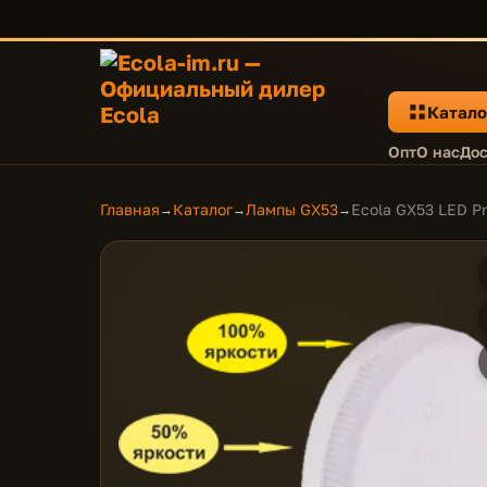
Катало
Опт
О нас
Дос
Главная
Каталог
Лампы GX53
Ecola GX53 LED P
→
→
→