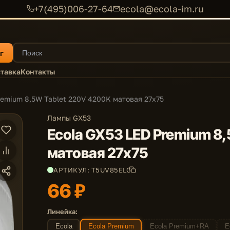
+7(495)006-27-64
ecola@ecola-im.ru
г
тавка
Контакты
remium 8,5W Tablet 220V 4200K матовая 27x75
Лампы GX53
Ecola GX53 LED Premium 8
матовая 27x75
АРТИКУЛ: T5UV85ELC
66 ₽
Линейка:
Ecola
Ecola Premium
Ecola Premium+RA
E