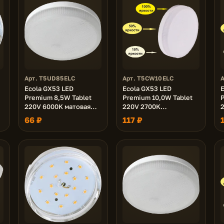
Арт. T5UD85ELC
Арт. T5CW10ELC
Ecola GX53 LED
Ecola GX53 LED
E
Premium 8,5W Tablet
Premium 10,0W Tablet
P
220V 6000K матовая
220V 2700K
27x75
диммирование 3-х
66 ₽
117 ₽
ступ. (100% -50% - 10% )
с
матовая 27x75