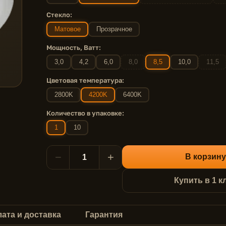
Стекло:
Матовое
Прозрачное
Мощность, Ватт:
3,0
4,2
6,0
8,0
8,5
10,0
11,5
Цветовая температура:
2800K
4200K
6400K
Количество в упаковке:
1
10
−
+
В корзину
Купить в 1 к
ата и доставка
Гарантия