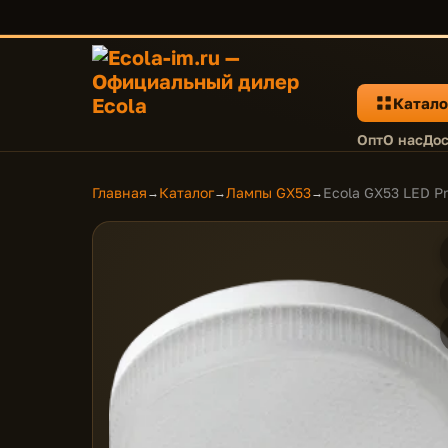
Катало
Опт
О нас
Дос
Главная
Каталог
Лампы GX53
Ecola GX53 LED P
→
→
→