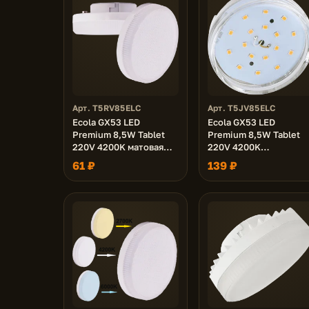
Арт. T5RV85ELC
Арт. T5JV85ELC
Ecola GX53 LED
Ecola GX53 LED
Premium 8,5W Tablet
Premium 8,5W Tablet
220V 4200K матовая
220V 4200K
27x75 (1 из ч/б уп. по
прозрачная 27x75
61 ₽
139 ₽
10)