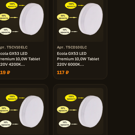
Арт. T5CV10ELC
Арт. T5CD10ELC
cola GX53 LED
Ecola GX53 LED
remium 10,0W Tablet
Premium 10,0W Tablet
220V 4200K
220V 6000K
диммирование 3-х
диммирование 3-х
119 ₽
117 ₽
туп. (100% -50% - 10% )
ступ. (100% -50% - 10% )
матовая 27x75
матовая 27x75