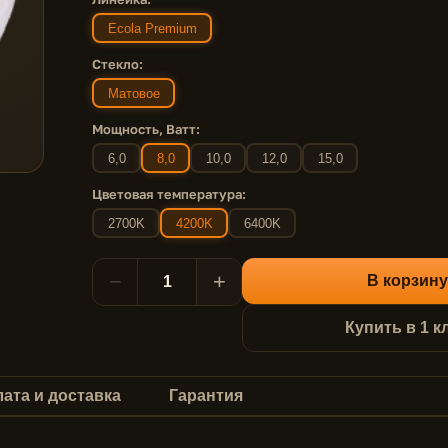
Ecola Premium
Стекло:
Матовое
Мощность, Ватт:
6,0
8,0
10,0
12,0
15,0
Цветовая температура:
2700K
4200K
6400K
−
+
В корзину
Купить в 1 к
ата и доставка
Гарантия