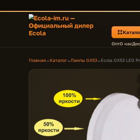
Катало
Опт
О нас
Дос
Главная
Каталог
Лампы GX53
Ecola GX53 LED P
→
→
→