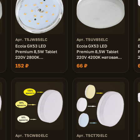
Арт. T5JW85ELC
Арт. T5UV85ELC
Ecola GX53 LED
Ecola GX53 LED
E
Premium 8,5W Tablet
Premium 8,5W Tablet
220V 2800K
220V 4200K матовая
прозрачная 27x75
27x75
2
152 ₽
66 ₽
1
Арт. T5CW80ELC
Арт. T5CT70ELC