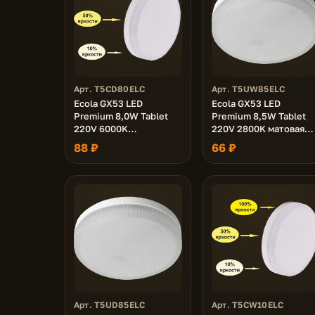
Арт. T5CD80ELC
Арт. T5UW85ELC
Ecola GX53 LED
Ecola GX53 LED
Premium 8,0W Tablet
Premium 8,5W Tablet
220V 6000K
220V 2800K матовая
диммирование 3-х
27x75
88 ₽
66 ₽
ступ. (100%-50%-10% )
матовая 27x75
Арт. T5UD85ELC
Арт. T5CW10ELC