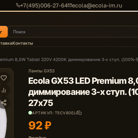
+7(495)006-27-64
ecola@ecola-im.ru
г
тавка
Контакты
remium 8,0W Tablet 220V 4200K диммирование 3-х ступ. (100%-
Лампы GX53
Ecola GX53 LED Premium 8
диммирование 3-х ступ. (
27x75
АРТИКУЛ: T5CV80ELC
92 ₽
Линейка: