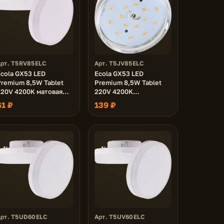
Арт. T5RV85ELC
Арт. T5JV85ELC
cola GX53 LED
Ecola GX53 LED
Premium 8,5W Tablet
Premium 8,5W Tablet
220V 4200K матовая
220V 4200K
7x75 (1 из ч/б уп. по
прозрачная 27x75
61 ₽
139 ₽
0)
Арт. T5UD60ELC
Арт. T5UV60ELC