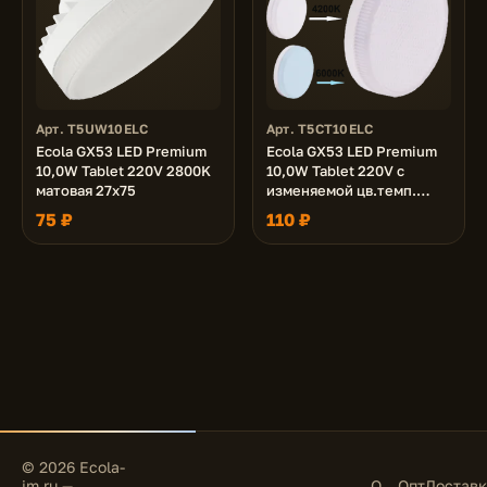
Арт. T5UW10ELC
Арт. T5CT10ELC
Ecola GX53 LED Premium
Ecola GX53 LED Premium
10,0W Tablet 220V 2800K
10,0W Tablet 220V с
матовая 27x75
изменяемой цв.темп.
(2700/4200/6000K)
75 ₽
110 ₽
матовая 27x75
© 2026 Ecola-
im.ru —
О
Опт
Доставк