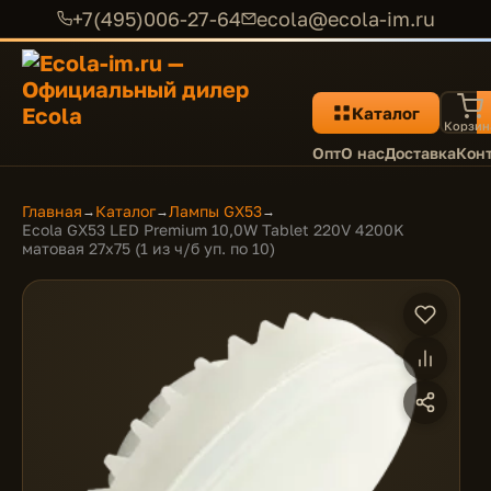
+7(495)006-27-64
ecola@ecola-im.ru
Каталог
Корзин
Опт
О нас
Доставка
Кон
Главная
Каталог
Лампы GX53
→
→
→
Ecola GX53 LED Premium 10,0W Tablet 220V 4200K
матовая 27x75 (1 из ч/б уп. по 10)