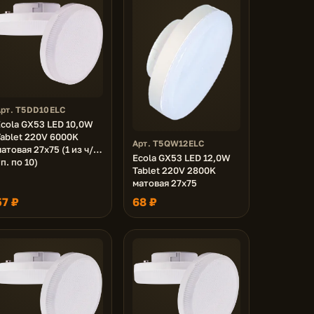
Арт. T5DD10ELC
cola GX53 LED 10,0W
ablet 220V 6000K
Арт. T5QW12ELC
атовая 27x75 (1 из ч/б
Ecola GX53 LED 12,0W
п. по 10)
Tablet 220V 2800K
матовая 27x75
57 ₽
68 ₽