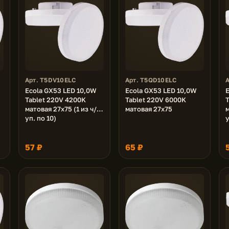
Арт. T5DV10ELC
Арт. T5QD10ELC
Ecola GX53 LED 10,0W
Ecola GX53 LED 10,0W
E
Tablet 220V 4200K
Tablet 220V 6000K
T
матовая 27x75 (1 из ч/б
матовая 27x75
м
уп. по 10)
у
57 ₽
65 ₽