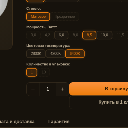
Стекло:
Матовое
Прозрачное
Мощность, Ватт:
3,0
4,2
6,0
8,0
8,5
10,0
11,5
Цветовая температура:
2800K
4200K
6400K
Количество в упаковке:
1
10
−
+
В корзину
Купить в 1 к
ата и доставка
Гарантия