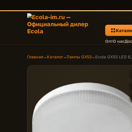
Катало
Опт
О нас
Дос
Главная
Каталог
Лампы GX53
Ecola GX53 LED 8
→
→
→