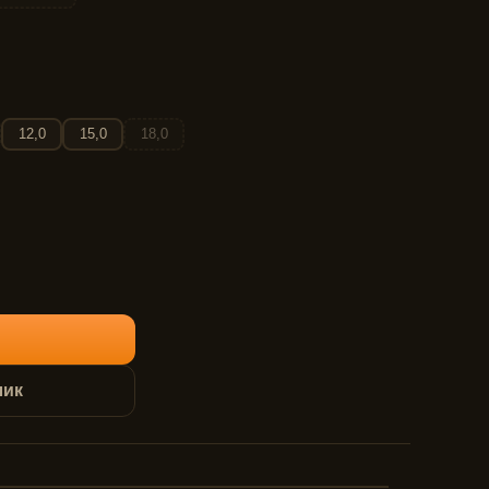
12,0
15,0
18,0
лик