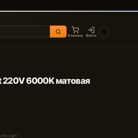
☀️
Корзина
Войти
et 220V 6000K матовая
cola Light