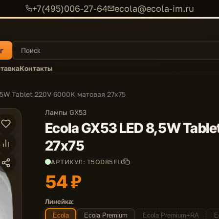
+7(495)006-27-64
ecola@ecola-im.ru
г
тавка
Контакты
,5W Tablet 220V 6000K матовая 27x75
Лампы GX53
Ecola GX53 LED 8,5W Tabl
27x75
АРТИКУЛ: T5QD85ELC
54 ₽
Линейка:
Ecola
Ecola Premium
Ecola Premium+RA
E