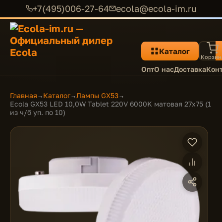
+7(495)006-27-64
ecola@ecola-im.ru
Каталог
Корзин
Опт
О нас
Доставка
Кон
Главная
Каталог
Лампы GX53
→
→
→
Ecola GX53 LED 10,0W Tablet 220V 6000K матовая 27x75 (1
из ч/б уп. по 10)