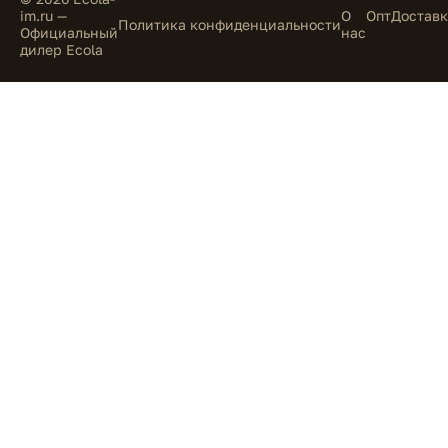
im.ru —
О
Опт
Доставк
Политика конфиденциальности
Официальный
нас
дилер Ecola