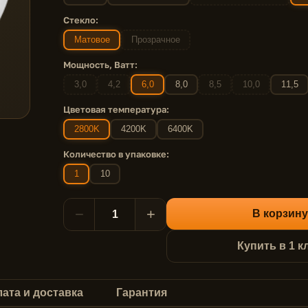
Стекло:
Матовое
Прозрачное
Мощность, Ватт:
3,0
4,2
6,0
8,0
8,5
10,0
11,5
Цветовая температура:
2800K
4200K
6400K
Количество в упаковке:
1
10
−
+
В корзину
Купить в 1 к
ата и доставка
Гарантия