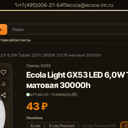
+7(495)006-27-64
ecola@ecola-im.ru
г
тавка
Контакты
 LED 6,0W Tablet 220V 2800K 27x75 матовая 30000h
Лампы GX53
Ecola Light GX53 LED 6,0W
матовая 30000h
АРТИКУЛ: T5MW60ELC
43 ₽
Линейка:
Ecola
Ecola Premium
Ecola Premium+RA
E