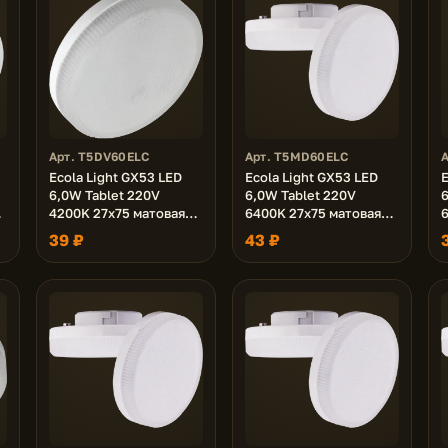
Арт. T5DV60ELC
Арт. T5MD60ELC
Ecola Light GX53 LED
Ecola Light GX53 LED
E
6,0W Tablet 220V
6,0W Tablet 220V
6
4200K 27x75 матовая
6400K 27x75 матовая
30000h (1 из ч/б уп. по
30000h
3
39 ₽
43 ₽
10)
1