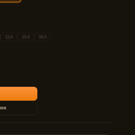
12,0
15,0
18,0
лик