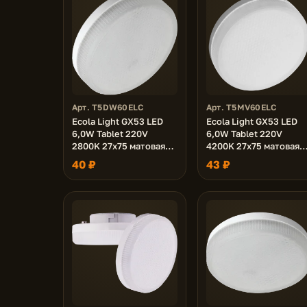
Арт. T5DW60ELC
Арт. T5MV60ELC
Ecola Light GX53 LED
Ecola Light GX53 LED
6,0W Tablet 220V
6,0W Tablet 220V
2800K 27x75 матовая
4200K 27x75 матовая
30000h (1 из ч/б уп. по
30000h
40 ₽
43 ₽
10)