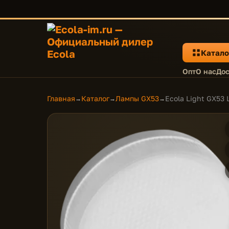
Катало
Опт
О нас
Дос
Главная
Каталог
Лампы GX53
Ecola Light GX53
→
→
→