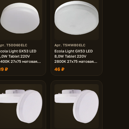
Арт. T5DD60ELC
Арт. T5MW80ELC
cola Light GX53 LED
Ecola Light GX53 LED
,0W Tablet 220V
8,0W Tablet 220V
6400K 27x75 матовая
2800K 27x75 матовая
0000h (1 из ч/б уп. по
30000h
39 ₽
46 ₽
0)