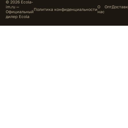
© 2026 Ecola-
im.ru —
О
Опт
Доставк
Политика конфиденциальности
Официальный
нас
дилер Ecola