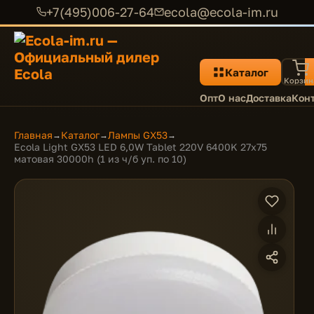
+7(495)006-27-64
ecola@ecola-im.ru
Каталог
Корзин
Опт
О нас
Доставка
Кон
Главная
Каталог
Лампы GX53
→
→
→
Ecola Light GX53 LED 6,0W Tablet 220V 6400K 27x75
матовая 30000h (1 из ч/б уп. по 10)