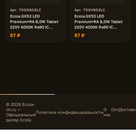
Арт. T5GD80ELC
Арт. T5GV80ELC
Ecola GX53 LED
Ecola GX53 LED
Premium+RA 8,0W Tablet
Premium+RA 8,0W Tablet
220V 6000K Ra90 IC
220V 4200K Ra90 IC
матовая 27x75
матовая 27x75
87 ₽
87 ₽
© 2026 Ecola-
im.ru —
О
Опт
Доставк
Политика конфиденциальности
Официальный
нас
дилер Ecola