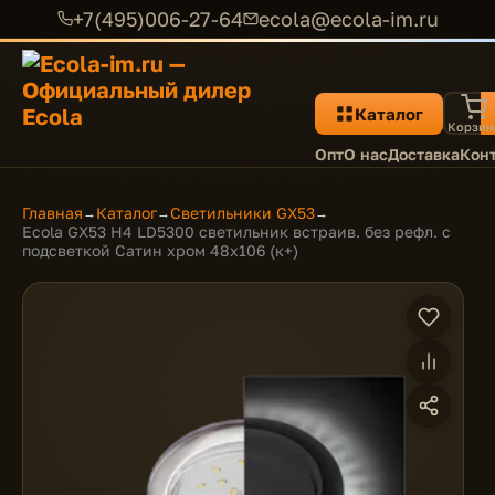
+7(495)006-27-64
ecola@ecola-im.ru
Каталог
Корзин
Опт
О нас
Доставка
Кон
Главная
Каталог
Светильники GX53
→
→
→
Ecola GX53 H4 LD5300 светильник встраив. без рефл. с
подсветкой Сатин хром 48x106 (к+)