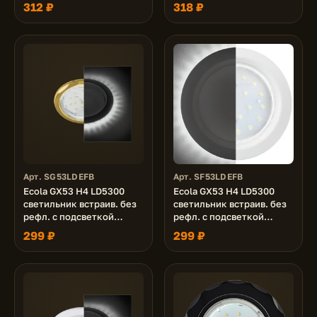
матовый 38x126 (к+)
серебряный блеск 38x126
312 ₽
318 ₽
(к+)
Арт. SG53LDEFB
Арт. SF53LDEFB
Ecola GX53 H4 LD5300
Ecola GX53 H4 LD5300
светильник встраив. без
светильник встраив. без
рефл. с подсветкой
рефл. с подсветкой
Золото 48x106 (к+)
Белый матовый 48x106
299 ₽
299 ₽
(к+)