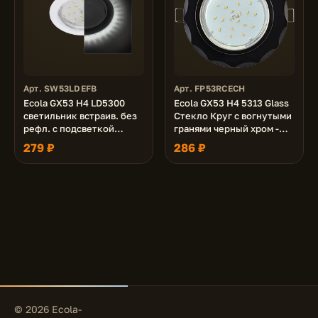
Арт. SW53LDEFB
Арт. FP53RCECH
Ecola GX53 H4 LD5300
Ecola GX53 H4 5313 Glass
светильник встраив. без
Стекло Круг с вогнутыми
рефл. с подсветкой
гранями черный хром -
Белый 48x106 (к+)
черный 38x126 (к+)
279 ₽
286 ₽
© 2026 Ecola-