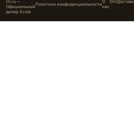
im.ru —
О
Опт
Доставк
Политика конфиденциальности
Официальный
нас
дилер Ecola