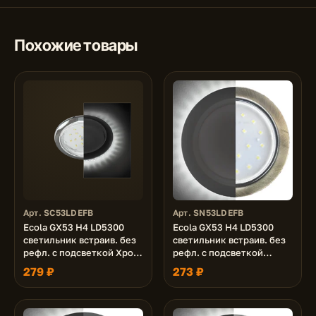
Похожие товары
Арт. SC53LDEFB
Арт. SN53LDEFB
Ecola GX53 H4 LD5300
Ecola GX53 H4 LD5300
светильник встраив. без
светильник встраив. без
рефл. с подсветкой Хром
рефл. с подсветкой
48x106 (к+)
Черненая бронза 48x106
279 ₽
273 ₽
(к+)