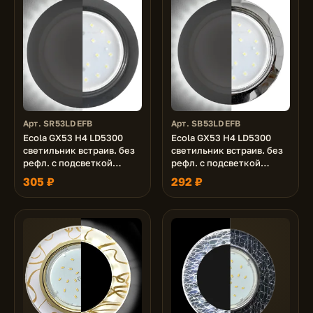
Арт. SR53LDEFB
Арт. SB53LDEFB
Ecola GX53 H4 LD5300
Ecola GX53 H4 LD5300
светильник встраив. без
светильник встраив. без
рефл. с подсветкой
рефл. с подсветкой
Черный матовый 48x106
Черный хром 48x106 (к+)
305 ₽
292 ₽
(к+)