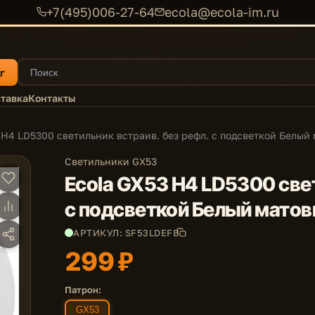
+7(495)006-27-64
ecola@ecola-im.ru
г
тавка
Контакты
 H4 LD5300 светильник встраив. без рефл. с подсветкой Белый 
Светильники GX53
Ecola GX53 H4 LD5300 свет
с подсветкой Белый матов
АРТИКУЛ: SF53LDEFB
299 ₽
Патрон:
GX53