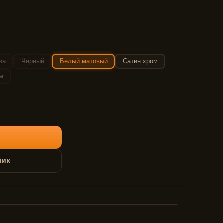
за
Черный
Белый матовый
Сатин хром
м
лик