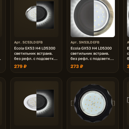
Арт. SC53LDEFB
Арт. SN53LDEFB
Ecola GX53 H4 LD5300
Ecola GX53 H4 LD5300
светильник встраив.
светильник встраив.
й
без рефл. с подсветкой
без рефл. с подсветкой
б
)
Хром 48x106 (к+)
Черненая бронза
279 ₽
273 ₽
48x106 (к+)
4