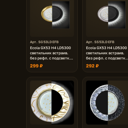
Арт. SG53LDEFB
Арт. SS53LDEFB
Ecola GX53 H4 LD5300
Ecola GX53 H4 LD5300
светильник встраив.
светильник встраив.
без рефл. с подсветкой
без рефл. с подсветко
Золото 48x106 (к+)
Сатин хром 48x106 (к+
299 ₽
292 ₽