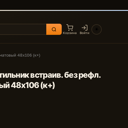
☀️
Корзина
Войти
матовый 48x106 (к+)
ильник встраив. без рефл.
ый 48x106 (к+)