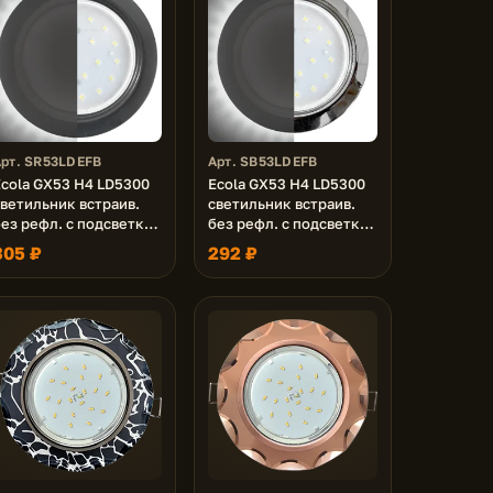
Арт. SR53LDEFB
Арт. SB53LDEFB
Ecola GX53 H4 LD5300
Ecola GX53 H4 LD5300
светильник встраив.
светильник встраив.
ез рефл. с подсветкой
без рефл. с подсветкой
Черный матовый
Черный хром 48x106
305 ₽
292 ₽
8x106 (к+)
(к+)