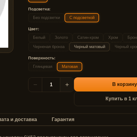
Подсветка:
Без подсветки
С подсветкой
Цвет:
Белый
Золото
Сатин-хром
Хром
Брон
Черненая бронза
Черный матовый
Черный хро
Поверхность:
Глянцевая
Матовая
−
+
В корзину
Купить в 1 к
ата и доставка
Гарантия
с цоколем GX53 предназначен для организации